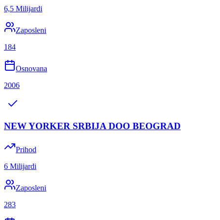
6,5 Milijardi
Zaposleni
184
Osnovana
2006
NEW YORKER SRBIJA DOO BEOGRAD
Prihod
6 Milijardi
Zaposleni
283