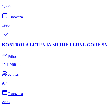
1.005
Osnovana
1995
KONTROLA LETENJA SRBIJE I CRNE GORE 
Prihod
15,1 Milijardi
Zaposleni
914
Osnovana
2003