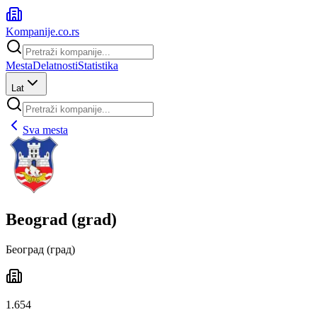
Kompanije
.co.rs
Mesta
Delatnosti
Statistika
Lat
Sva mesta
Beograd (grad)
Београд (град)
1.654