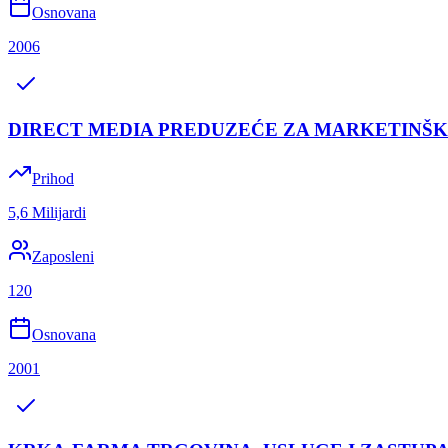
Osnovana
2006
DIRECT MEDIA PREDUZEĆE ZA MARKETINŠK
Prihod
5,6 Milijardi
Zaposleni
120
Osnovana
2001