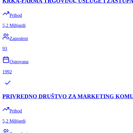
KRKA-FARMA TRGOVINA, USLUGE I ZASTU
Prihod
5,2 Milijardi
Zaposleni
93
Osnovana
1992
PRIVREDNO DRUŠTVO ZA MARKETING KOMU
Prihod
5,2 Milijardi