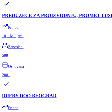
PREDUZEĆE ZA PROIZVODNJU, PROMET I U
Prihod
10,1 Milijardi
Zaposleni
599
Osnovana
2001
DUFRY DOO BEOGRAD
Prihod