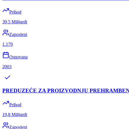
Prihod
39,5 Milijardi
Zaposleni
1.179
Osnovana
2003
PREDUZEĆE ZA PROIZVODNJU PREHRAMBE
Prihod
19,8 Milijardi
Zaposleni