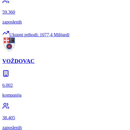
59.360
zaposlenih
Ukupni prihodi:
1077,4 Milijardi
VOŽDOVAC
6.002
kompanija
38.405
zaposlenih