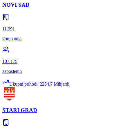
NOVI SAD
11.991
kompanija
107.175
zaposlenih
Ukupni prihodi:
2254,7 Milijardi
STARI GRAD