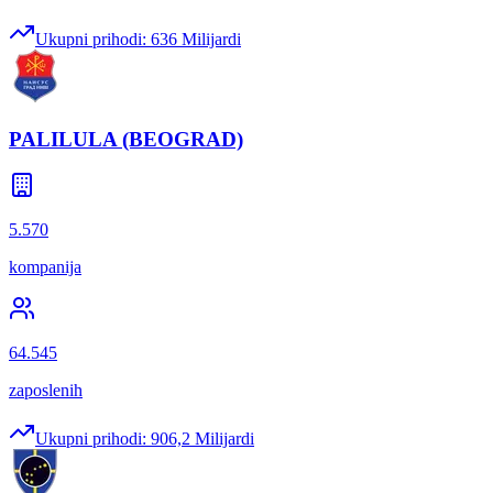
Ukupni prihodi:
636 Milijardi
PALILULA (BEOGRAD)
5.570
kompanija
64.545
zaposlenih
Ukupni prihodi:
906,2 Milijardi