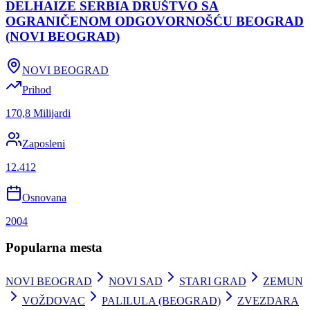
DELHAIZE SERBIA DRUŠTVO SA
OGRANIČENOM ODGOVORNOŠĆU BEOGRAD
(NOVI BEOGRAD)
NOVI BEOGRAD
Prihod
170,8 Milijardi
Zaposleni
12.412
Osnovana
2004
Popularna mesta
NOVI BEOGRAD
NOVI SAD
STARI GRAD
ZEMUN
VOŽDOVAC
PALILULA (BEOGRAD)
ZVEZDARA