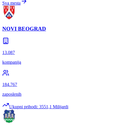
Sva mesta
NOVI BEOGRAD
13.087
kompanija
184.767
zaposlenih
Ukupni prihodi:
3551,1 Milijardi