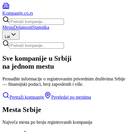
Kompanije
.co.rs
Mesta
Delatnosti
Statistika
Lat
Sve kompanije u
Srbiji
na jednom mestu
Pronađite informacije o registrovanim privrednim društvima Srbije
— finansijski podaci, broj zaposlenih i više.
Pretraži kompanije
Pregledaj po mestima
Mesta Srbije
Najveća mesta po broju registrovanih kompanija