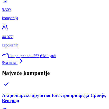
5.309
kompanija
44.077
zaposlenih
Ukupni prihodi:
752,6 Milijardi
Sva mesta
Najveće kompanije
Акционарско друштво Електропривреда Србије,
Београд