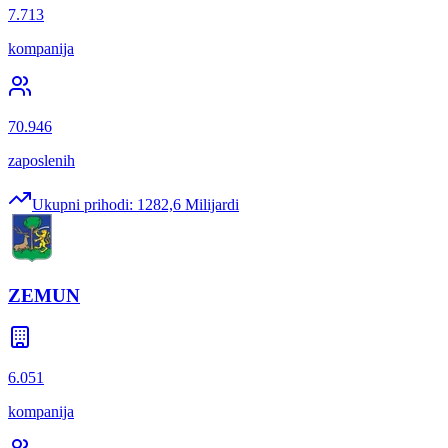
7.713
kompanija
70.946
zaposlenih
Ukupni prihodi:
1282,6 Milijardi
ZEMUN
6.051
kompanija