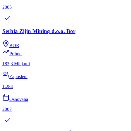
2005
Serbia Zijin Mining d.o.o. Bor
BOR
Prihod
183,3 Milijardi
Zaposleni
1.284
Osnovana
2007