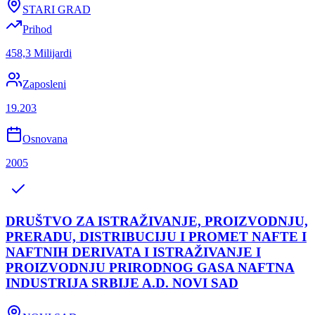
STARI GRAD
Prihod
458,3 Milijardi
Zaposleni
19.203
Osnovana
2005
DRUŠTVO ZA ISTRAŽIVANJE, PROIZVODNJU,
PRERADU, DISTRIBUCIJU I PROMET NAFTE I
NAFTNIH DERIVATA I ISTRAŽIVANJE I
PROIZVODNJU PRIRODNOG GASA NAFTNA
INDUSTRIJA SRBIJE A.D. NOVI SAD