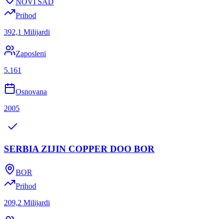
NOVI SAD
Prihod
392,1 Milijardi
Zaposleni
5.161
Osnovana
2005
SERBIA ZIJIN COPPER DOO BOR
BOR
Prihod
209,2 Milijardi