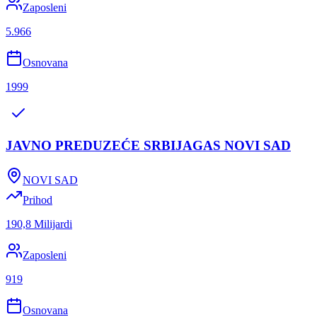
Zaposleni
5.966
Osnovana
1999
JAVNO PREDUZEĆE SRBIJAGAS NOVI SAD
NOVI SAD
Prihod
190,8 Milijardi
Zaposleni
919
Osnovana