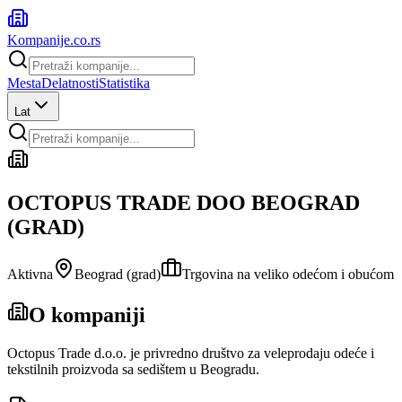
Kompanije
.co.rs
Mesta
Delatnosti
Statistika
Lat
OCTOPUS TRADE DOO BEOGRAD
(GRAD)
Aktivna
Beograd (grad)
Trgovina na veliko odećom i obućom
O kompaniji
Octopus Trade d.o.o. je privredno društvo za veleprodaju odeće i
tekstilnih proizvoda sa sedištem u Beogradu.