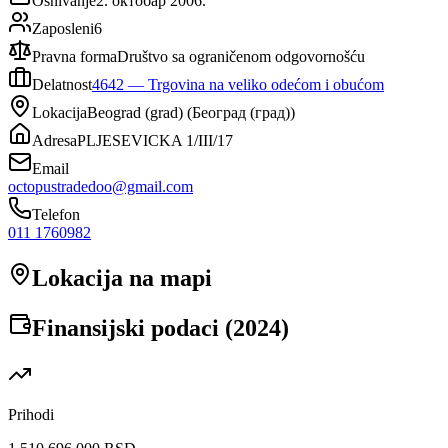
Osnivanje
2. октобар 2006.
Zaposleni
6
Pravna forma
Društvo sa ograničenom odgovornošću
Delatnost
4642
—
Trgovina na veliko odećom i obućom
Lokacija
Beograd (grad)
(
Београд (град)
)
Adresa
PLJESEVICKA 1/III/17
Email
octopustradedoo@gmail.com
Telefon
011 1760982
Lokacija na mapi
Finansijski podaci (
2024
)
Prihodi