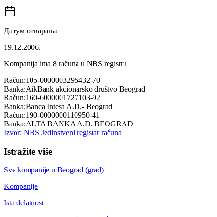
Датум отварања
19.12.2006.
Kompanija ima
8
računa u NBS registru
Račun:
105-0000003295432-70
Banka:
AikBank akcionarsko društvo Beograd
Račun:
160-6000001727103-92
Banka:
Banca Intesa A.D.- Beograd
Račun:
190-0000000110950-41
Banka:
ALTA BANKA A.D. BEOGRAD
Izvor: NBS Jedinstveni registar računa
Istražite više
Sve kompanije u
Beograd (grad)
Kompanije
Ista delatnost