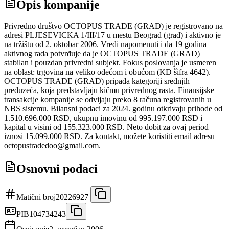
Opis kompanije
Privredno društvo OCTOPUS TRADE (GRAD) je registrovano na
adresi PLJESEVICKA 1/III/17 u mestu Beograd (grad) i aktivno je
na tržištu od 2. oktobar 2006. Vredi napomenuti i da 19 godina
aktivnog rada potvrđuje da je OCTOPUS TRADE (GRAD)
stabilan i pouzdan privredni subjekt. Fokus poslovanja je usmeren
na oblast: trgovina na veliko odećom i obućom (KD šifra 4642).
OCTOPUS TRADE (GRAD) pripada kategoriji srednjih
preduzeća, koja predstavljaju kičmu privrednog rasta. Finansijske
transakcije kompanije se odvijaju preko 8 računa registrovanih u
NBS sistemu. Bilansni podaci za 2024. godinu otkrivaju prihode od
1.510.696.000 RSD, ukupnu imovinu od 995.197.000 RSD i
kapital u visini od 155.323.000 RSD. Neto dobit za ovaj period
iznosi 15.099.000 RSD. Za kontakt, možete koristiti email adresu
octopustradedoo@gmail.com.
Osnovni podaci
Matični broj
20226927
PIB
104734243