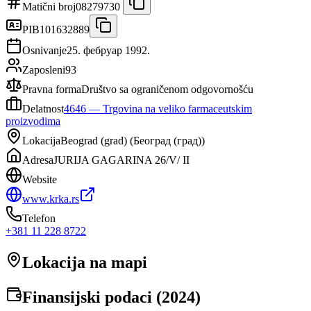
Matični broj
08279730
PIB
101632889
Osnivanje
25. фебруар 1992.
Zaposleni
93
Pravna forma
Društvo sa ograničenom odgovornošću
Delatnost
4646
—
Trgovina na veliko farmaceutskim
proizvodima
Lokacija
Beograd (grad)
(
Београд (град)
)
Adresa
JURIJA GAGARINA 26/V/ II
Website
www.krka.rs
Telefon
+381 11 228 8722
Lokacija na mapi
Finansijski podaci (
2024
)