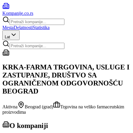
Kompanije
.co.rs
Mesta
Delatnosti
Statistika
Lat
KRKA-FARMA TRGOVINA, USLUGE I
ZASTUPANJE, DRUŠTVO SA
OGRANIČENOM ODGOVORNOŠĆU
BEOGRAD
Aktivna
Beograd (grad)
Trgovina na veliko farmaceutskim
proizvodima
O kompaniji