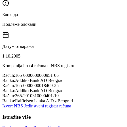
Блокада
Подлеже блокади
Датум отварања
1.10.2005.
Kompanija ima
4
računa u NBS registru
Račun:
165-0000000000951-05
Banka:
Addiko Bank AD Beograd
Račun:
165-0000000018469-25
Banka:
Addiko Bank AD Beograd
Račun:
265-2010310000401-19
Banka:
Raiffeisen banka A.D.- Beograd
Izvor: NBS Jedinstveni registar računa
Istražite više