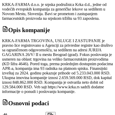
KRKA-FARMA d.o.o. je srpska podružnica Krka d.d., jedne od
vodećih evropskih kompanija za generičke lekove sa sedištem u
Novom Mestu, Slovenija. Bavi se prometom i zastupanjem
farmaceutskih proizvoda na srpskom tržištu sa 93 zaposlena.
Opis kompanije
KRKA-FARMA TRGOVINA, USLUGE I ZASTUPANJE je
pravno lice registrovano u Agenciji za privredne registre kao društvo
sa ograničenom odgovornošću, sa sedištem na adresi JURIJA
GAGARINA 26/V/ II u mestu Beograd (grad). Fokus poslovanja je
usmeren na oblast: trgovina na veliko farmaceutskim proizvodima
(KD šifra 4646). Pored toga, prema poslednjim dostupnim podacima
APR-a, kompanija ima 93 radnika na platnom spisku. Finansijski
izveštaj za 2024. godinu pokazuje prihode od 5.233.043.000 RSD.
Ukupna imovina kompanije iznosi 2.659.569.000 RSD, dok kapital
iznosi 848.862.000 RSD. Kompanija je ostvarila neto dobit od
129.584.000 RSD. Veb sajt https://www.krka.rs sadrži dodatne
informacije o ponudi i poslovanju kompanije.
Osnovni podaci