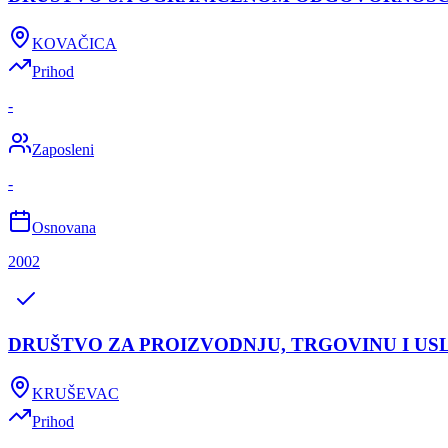
KOVAČICA
Prihod
-
Zaposleni
-
Osnovana
2002
DRUŠTVO ZA PROIZVODNJU, TRGOVINU I US
KRUŠEVAC
Prihod