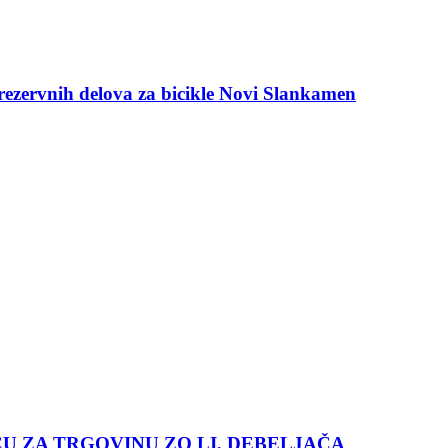
 rezervnih delova za bicikle Novi Slankamen
 ZA TRGOVINU ZO LI, DEBELJAČA