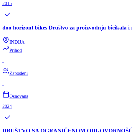
2015
doo horizont bikes Društvo za proizvodnju bicikala i
INĐIJA
Prihod
-
Zaposleni
-
Osnovana
2024
DRUŠTVO SA OGRANIČENOM ODGOVORNOŠĆU