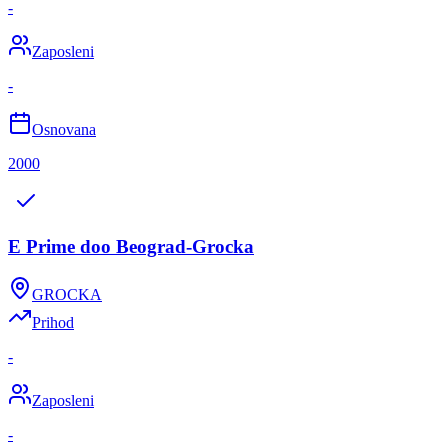
-
Zaposleni
-
Osnovana
2000
E Prime doo Beograd-Grocka
GROCKA
Prihod
-
Zaposleni
-