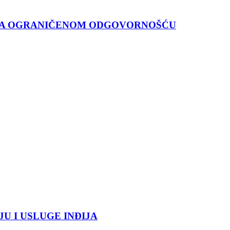
 SA OGRANIČENOM ODGOVORNOŠĆU
 I USLUGE INĐIJA