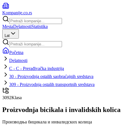
Kompanije
.co.rs
Mesta
Delatnosti
Statistika
Lat
Početna
Delatnosti
C - C - Prerađivačka industrija
30 - Proizvodnja ostalih saobraćajnih sredstava
309 - Proizvodnja ostalih transportnih sredstava
3092
Klasa
Proizvodnja bicikala i invalidskih kolica
Производња бицикала и инвалидских колица