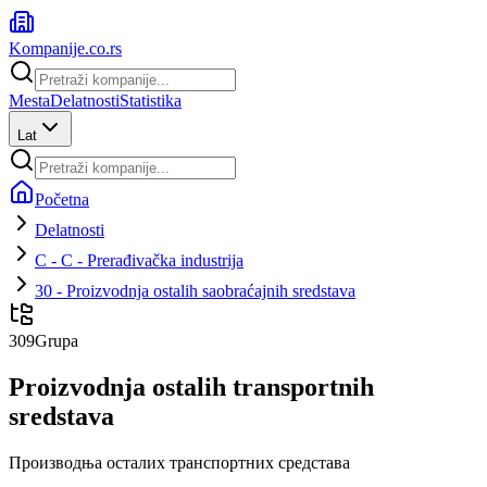
Kompanije
.co.rs
Mesta
Delatnosti
Statistika
Lat
Početna
Delatnosti
C - C - Prerađivačka industrija
30 - Proizvodnja ostalih saobraćajnih sredstava
309
Grupa
Proizvodnja ostalih transportnih
sredstava
Производња осталих транспортних средстава