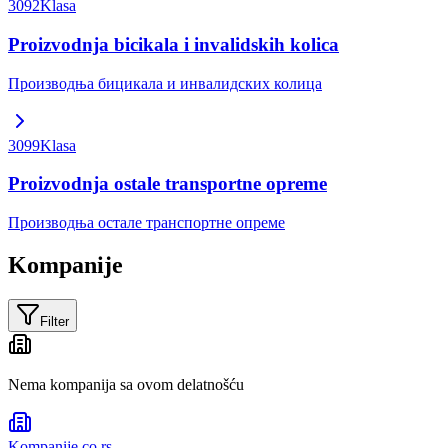
3092
Klasa
Proizvodnja bicikala i invalidskih kolica
Производња бицикала и инвалидских колица
3099
Klasa
Proizvodnja ostale transportne opreme
Производња остале транспортне опреме
Kompanije
Filter
Nema kompanija sa ovom delatnošću
Kompanije
.co.rs