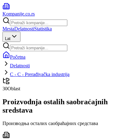
Kompanije
.co.rs
Mesta
Delatnosti
Statistika
Lat
Početna
Delatnosti
C - C - Prerađivačka industrija
30
Oblast
Proizvodnja ostalih saobraćajnih
sredstava
Производња осталих саобраћајних средстава