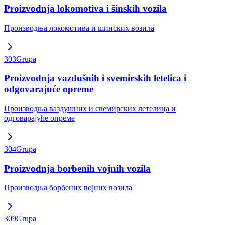
Proizvodnja lokomotiva i šinskih vozila
Производња локомотива и шинских возила
303
Grupa
Proizvodnja vazdušnih i svemirskih letelica i
odgovarajuće opreme
Производња ваздушних и свемирских летелица и
одговарајуће опреме
304
Grupa
Proizvodnja borbenih vojnih vozila
Производња борбених војних возила
309
Grupa