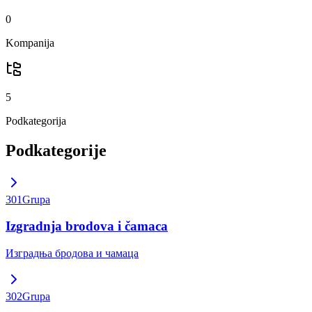
0
Kompanija
5
Podkategorija
Podkategorije
301
Grupa
Izgradnja brodova i čamaca
Изградња бродова и чамаца
302
Grupa