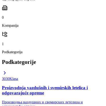
0
Kompanija
1
Podkategorija
Podkategorije
3030
Klasa
Proizvodnja vazdušnih i svemirskih letelica i
odgovarajuće opreme
Производња ваздушних и свемирских летелица и