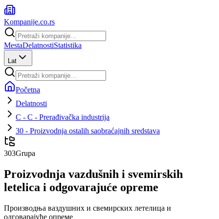
Kompanije
.co.rs
Mesta
Delatnosti
Statistika
Lat
Početna
Delatnosti
C - C - Prerađivačka industrija
30 - Proizvodnja ostalih saobraćajnih sredstava
303
Grupa
Proizvodnja vazdušnih i svemirskih
letelica i odgovarajuće opreme
Производња ваздушних и свемирских летелица и
одговарајуће опреме