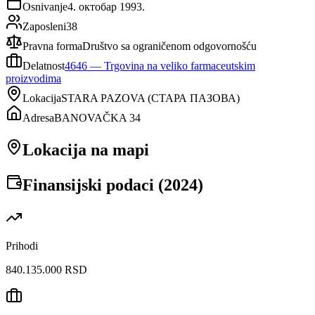
Osnivanje
4. октобар 1993.
Zaposleni
38
Pravna forma
Društvo sa ograničenom odgovornošću
Delatnost
4646
—
Trgovina na veliko farmaceutskim
proizvodima
Lokacija
STARA PAZOVA
(
СТАРА ПАЗОВА
)
Adresa
BANOVAČKA 34
Lokacija na mapi
Finansijski podaci (
2024
)
Prihodi
840.135.000 RSD