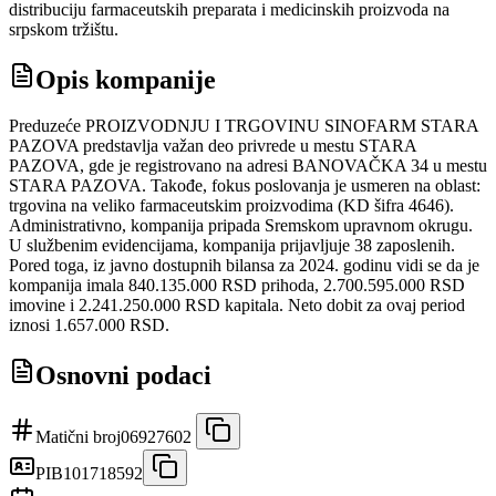
distribuciju farmaceutskih preparata i medicinskih proizvoda na
srpskom tržištu.
Opis kompanije
Preduzeće PROIZVODNJU I TRGOVINU SINOFARM STARA
PAZOVA predstavlja važan deo privrede u mestu STARA
PAZOVA, gde je registrovano na adresi BANOVAČKA 34 u mestu
STARA PAZOVA. Takođe, fokus poslovanja je usmeren na oblast:
trgovina na veliko farmaceutskim proizvodima (KD šifra 4646).
Administrativno, kompanija pripada Sremskom upravnom okrugu.
U službenim evidencijama, kompanija prijavljuje 38 zaposlenih.
Pored toga, iz javno dostupnih bilansa za 2024. godinu vidi se da je
kompanija imala 840.135.000 RSD prihoda, 2.700.595.000 RSD
imovine i 2.241.250.000 RSD kapitala. Neto dobit za ovaj period
iznosi 1.657.000 RSD.
Osnovni podaci
Matični broj
06927602
PIB
101718592