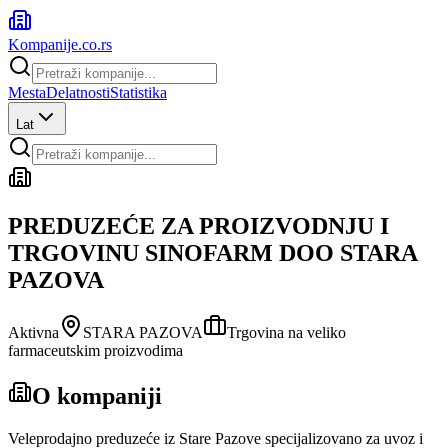
Kompanije
.co.rs
Mesta
Delatnosti
Statistika
Lat
PREDUZEĆE ZA PROIZVODNJU I
TRGOVINU SINOFARM DOO STARA
PAZOVA
Aktivna
STARA PAZOVA
Trgovina na veliko
farmaceutskim proizvodima
O kompaniji
Veleprodajno preduzeće iz Stare Pazove specijalizovano za uvoz i