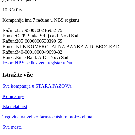
10.3.2016.
Kompanija ima
7
računa u NBS registru
Račun:
325-9500700216932-75
Banka:
OTP Banka Srbija a.d. Novi Sad
Račun:
205-0000000538390-65
Banka:
NLB KOMERCIJALNA BANKA A.D. BEOGRAD
Račun:
340-0001000049693-32
Banka:
Erste Bank A.D.- Novi Sad
Izvor: NBS Jedinstveni registar računa
Istražite više
Sve kompanije u
STARA PAZOVA
Kompanije
Ista delatnost
Trgovina na veliko farmaceutskim proizvodima
Sva mesta