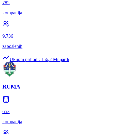
785
kompanija
9.736
zaposlenih
Ukupni prihodi:
156,2 Milijardi
RUMA
653
kompanija