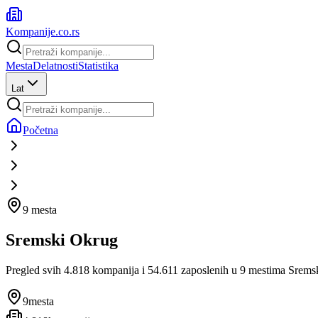
Kompanije
.co.rs
Mesta
Delatnosti
Statistika
Lat
Početna
9
mesta
Sremski
Okrug
Pregled svih
4.818
kompanija i
54.611
zaposlenih u
9
mestima
Srems
9
mesta