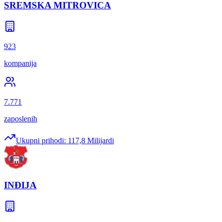
SREMSKA MITROVICA
923
kompanija
7.771
zaposlenih
Ukupni prihodi:
117,8 Milijardi
INĐIJA