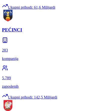
Ukupni prihodi:
61,6 Milijardi
PEĆINCI
283
kompanija
5.789
zaposlenih
Ukupni prihodi:
142,5 Milijardi