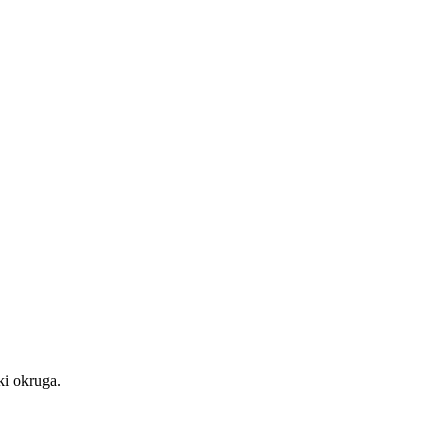
ki
okruga.