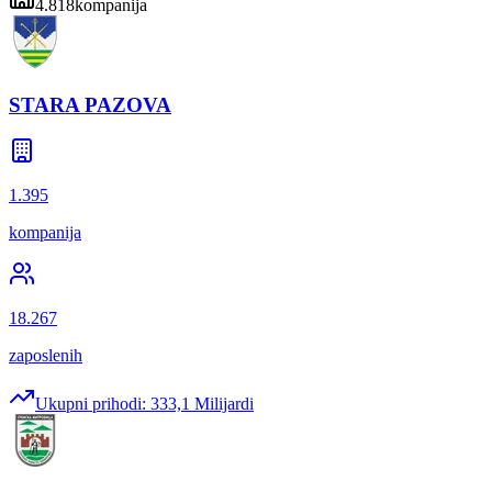
4.818
kompanija
STARA PAZOVA
1.395
kompanija
18.267
zaposlenih
Ukupni prihodi:
333,1 Milijardi