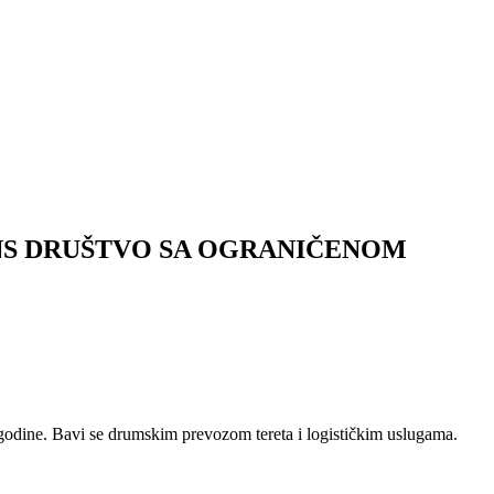
NS DRUŠTVO SA OGRANIČENOM
 godine. Bavi se drumskim prevozom tereta i logističkim uslugama.