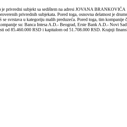
ni subjekt sa sedištem na adresi JOVANA BRANKOVIĆA 114 u me
proverenih privrednih subjekata. Pored toga, osnovna delatnost je drums
u kategoriju malih preduzeća. Pored toga, tim kompanije čini 23 
kompanije su: Banca Intesa A.D.- Beograd, Erste Bank A.D.- Novi Sad.
ti od 85.460.000 RSD i kapitalom od 51.708.000 RSD. Krajnji finansij