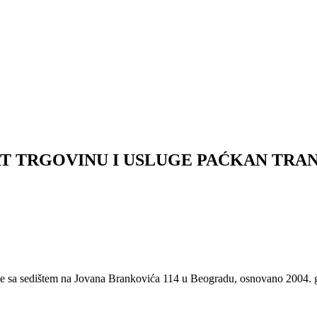
T TRGOVINU I USLUGE PAĆKAN TRA
sluge sa sedištem na Jovana Brankovića 114 u Beogradu, osnovano 2004.