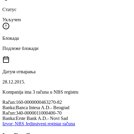
Статус
Укључен
Блокада
Подлеже блокади
Датум отварања
28.12.2015.
Kompanija ima
3
računa u NBS registru
Račun:
160-0000000463270-82
Banka:
Banca Intesa A.D.- Beograd
Račun:
340-0000011000400-70
Banka:
Erste Bank A.D.- Novi Sad
Izvor: NBS Jedinstveni registar računa