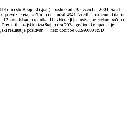
stu Beograd (grad) i posluje od 29. decembar 2004. Sa 21
ki prevoz tereta, sa šifrom delatnosti 4941. Vredi napomenuti i da po
motivisanih radnika. U evidenciji jedinstvenog registra računa
 Prema finansijskim izveštajima za 2024. godinu, kompanija je
ski rezultat je pozitivan — neto dobit od 6.699.000 RSD.