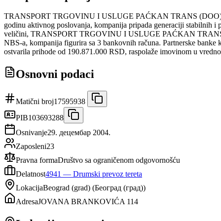
TRANSPORT TRGOVINU I USLUGE PAĆKAN TRANS (DOO) je privred
godinu aktivnog poslovanja, kompanija pripada generaciji stabilnih i 
veličini, TRANSPORT TRGOVINU I USLUGE PAĆKAN TRANS se svrstava 
NBS-a, kompanija figurira sa 3 bankovnih računa. Partnerske banke 
ostvarila prihode od 190.871.000 RSD, raspolaže imovinom u vrednos
Osnovni podaci
Matični broj
17595938
PIB
103693288
Osnivanje
29. децембар 2004.
Zaposleni
23
Pravna forma
Društvo sa ograničenom odgovornošću
Delatnost
4941
—
Drumski prevoz tereta
Lokacija
Beograd (grad)
(
Београд (град)
)
Adresa
JOVANA BRANKOVIĆA 114