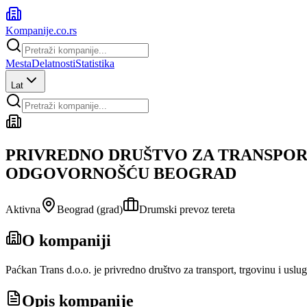
Kompanije
.co.rs
Mesta
Delatnosti
Statistika
Lat
PRIVREDNO DRUŠTVO ZA TRANSPOR
ODGOVORNOŠĆU BEOGRAD
Aktivna
Beograd (grad)
Drumski prevoz tereta
O kompaniji
Paćkan Trans d.o.o. je privredno društvo za transport, trgovinu i u
Opis kompanije