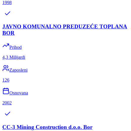
1998
JAVNO KOMUNALNO PREDUZEĆE TOPLANA
BOR
Prihod
4,3 Milijardi
Zaposleni
126
Osnovana
2002
CC-3 Mining Construction d.o.o. Bor