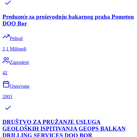
Preduzeće za proizvodnju bakarnog praha Pometon
DOO Bor
Prihod
2,1 Milijardi
Zaposleni
42
Osnovana
2003
DRUŠTVO ZA PRUŽANJE USLUGA
GEOLOŠKIH ISPITIVANJA GEOPS BALKAN
DRILLING SERVICES DOO BOR