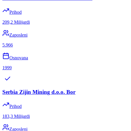
Prihod
209,2 Milijardi
Zaposleni
5.966
Osnovana
1999
Serbia Zijin Mining d.o.o. Bor
Prihod
183,3 Milijardi
Zaposleni