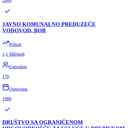
2009
JAVNO KOMUNALNO PREDUZEĆE
VODOVOD, BOR
Prihod
1,1 Milijardi
Zaposleni
170
Osnovana
1989
DRUŠTVO SA OGRANIČENOM