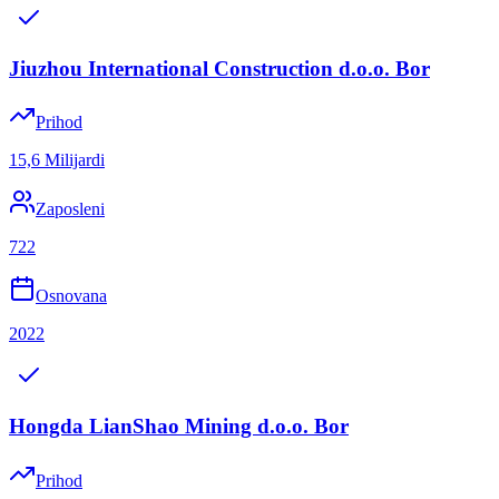
Jiuzhou International Construction d.o.o. Bor
Prihod
15,6 Milijardi
Zaposleni
722
Osnovana
2022
Hongda LianShao Mining d.o.o. Bor
Prihod