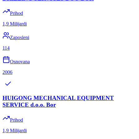
Prihod
1,9 Milijardi
Zaposleni
114
Osnovana
2006
HUIGONG MECHANICAL EQUIPMENT
SERVICE d.o.o. Bor
Prihod
1,9 Milijardi