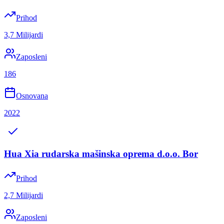
Prihod
3,7 Milijardi
Zaposleni
186
Osnovana
2022
Hua Xia rudarska mašinska oprema d.o.o. Bor
Prihod
2,7 Milijardi
Zaposleni