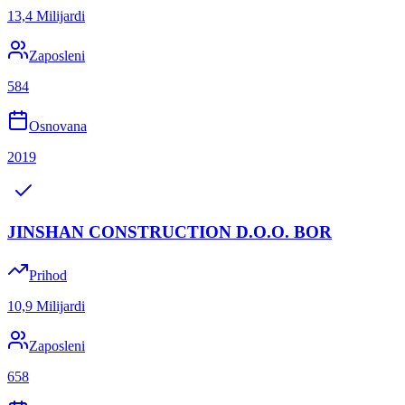
13,4 Milijardi
Zaposleni
584
Osnovana
2019
JINSHAN CONSTRUCTION D.O.O. BOR
Prihod
10,9 Milijardi
Zaposleni
658