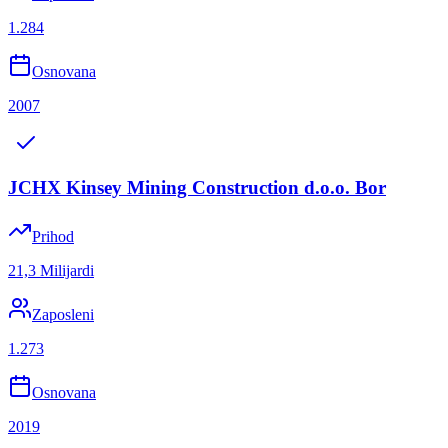
1.284
Osnovana
2007
JCHX Kinsey Mining Construction d.o.o. Bor
Prihod
21,3 Milijardi
Zaposleni
1.273
Osnovana
2019