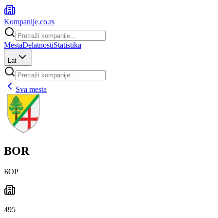
Kompanije
.co.rs
Mesta
Delatnosti
Statistika
Lat
Sva mesta
BOR
БОР
495