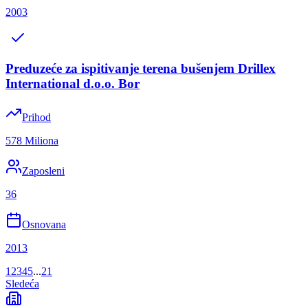
2003
Preduzeće za ispitivanje terena bušenjem Drillex
International d.o.o. Bor
Prihod
578 Miliona
Zaposleni
36
Osnovana
2013
1
2
3
4
5
...
21
Sledeća