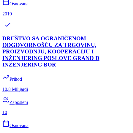
Osnovana
2019
DRUŠTVO SA OGRANIČENOM
ODGOVORNOŠĆU ZA TRGOVINU,
PROIZVODNJU, KOOPERACIJU I
INŽENJERING POSLOVE GRAND D
INŽENJERING BOR
Prihod
10,8 Milijardi
Zaposleni
10
Osnovana