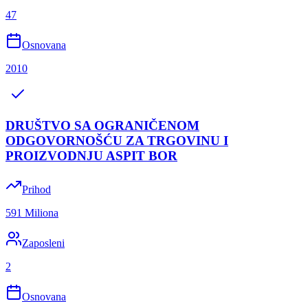
47
Osnovana
2010
DRUŠTVO SA OGRANIČENOM
ODGOVORNOŠĆU ZA TRGOVINU I
PROIZVODNJU ASPIT BOR
Prihod
591 Miliona
Zaposleni
2
Osnovana