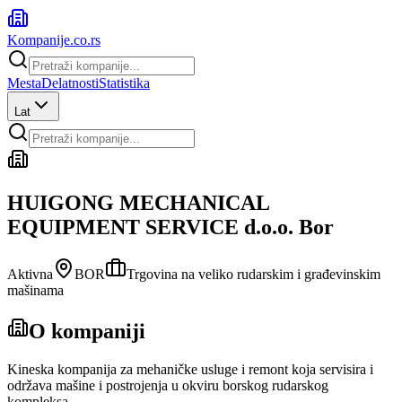
Kompanije
.co.rs
Mesta
Delatnosti
Statistika
Lat
HUIGONG MECHANICAL
EQUIPMENT SERVICE d.o.o. Bor
Aktivna
BOR
Trgovina na veliko rudarskim i građevinskim
mašinama
O kompaniji
Kineska kompanija za mehaničke usluge i remont koja servisira i
održava mašine i postrojenja u okviru borskog rudarskog
kompleksa.