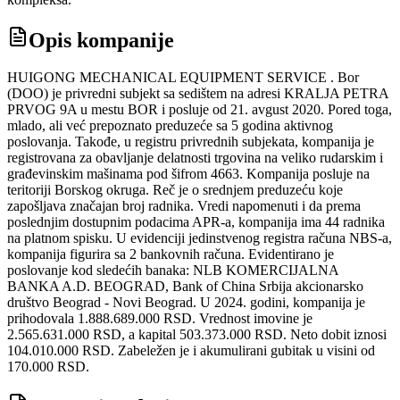
Opis kompanije
HUIGONG MECHANICAL EQUIPMENT SERVICE . Bor
(DOO) je privredni subjekt sa sedištem na adresi KRALJA PETRA
PRVOG 9A u mestu BOR i posluje od 21. avgust 2020. Pored toga,
mlado, ali već prepoznato preduzeće sa 5 godina aktivnog
poslovanja. Takođe, u registru privrednih subjekata, kompanija je
registrovana za obavljanje delatnosti trgovina na veliko rudarskim i
građevinskim mašinama pod šifrom 4663. Kompanija posluje na
teritoriji Borskog okruga. Reč je o srednjem preduzeću koje
zapošljava značajan broj radnika. Vredi napomenuti i da prema
poslednjim dostupnim podacima APR-a, kompanija ima 44 radnika
na platnom spisku. U evidenciji jedinstvenog registra računa NBS-a,
kompanija figurira sa 2 bankovnih računa. Evidentirano je
poslovanje kod sledećih banaka: NLB KOMERCIJALNA
BANKA A.D. BEOGRAD, Bank of China Srbija akcionarsko
društvo Beograd - Novi Beograd. U 2024. godini, kompanija je
prihodovala 1.888.689.000 RSD. Vrednost imovine je
2.565.631.000 RSD, a kapital 503.373.000 RSD. Neto dobit iznosi
104.010.000 RSD. Zabeležen je i akumulirani gubitak u visini od
170.000 RSD.