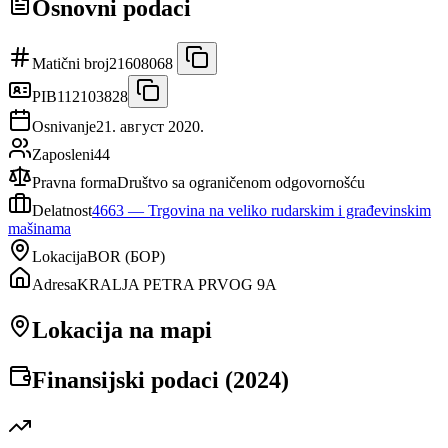
Osnovni podaci
Matični broj
21608068
PIB
112103828
Osnivanje
21. август 2020.
Zaposleni
44
Pravna forma
Društvo sa ograničenom odgovornošću
Delatnost
4663
—
Trgovina na veliko rudarskim i građevinskim
mašinama
Lokacija
BOR
(
БОР
)
Adresa
KRALJA PETRA PRVOG 9A
Lokacija na mapi
Finansijski podaci (
2024
)