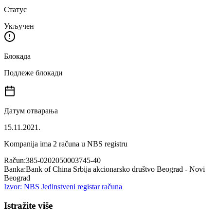
Статус
Укључен
Блокада
Подлеже блокади
Датум отварања
15.11.2021.
Kompanija ima
2
računa u NBS registru
Račun:
385-0202050003745-40
Banka:
Bank of China Srbija akcionarsko društvo Beograd - Novi
Beograd
Izvor: NBS Jedinstveni registar računa
Istražite više