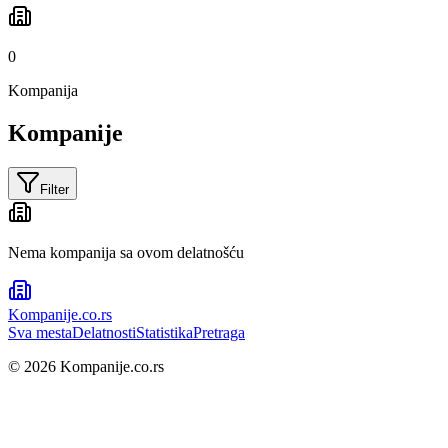
0
Kompanija
Kompanije
Filter
Nema kompanija sa ovom delatnošću
Kompanije
.co.rs
Sva mesta
Delatnosti
Statistika
Pretraga
©
2026
Kompanije.co.rs