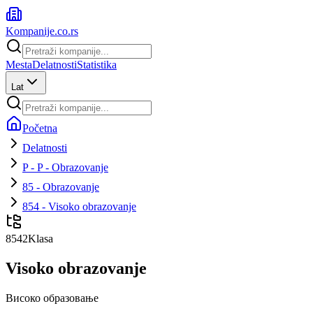
Kompanije
.co.rs
Mesta
Delatnosti
Statistika
Lat
Početna
Delatnosti
P - P - Obrazovanje
85 - Obrazovanje
854 - Visoko obrazovanje
8542
Klasa
Visoko obrazovanje
Високо образовање