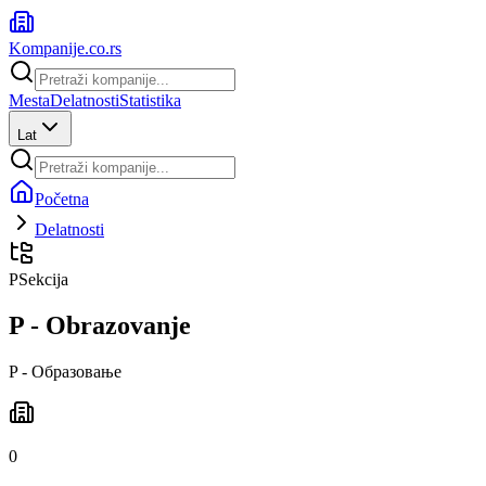
Kompanije
.co.rs
Mesta
Delatnosti
Statistika
Lat
Početna
Delatnosti
P
Sekcija
P - Obrazovanje
P - Образовање
0