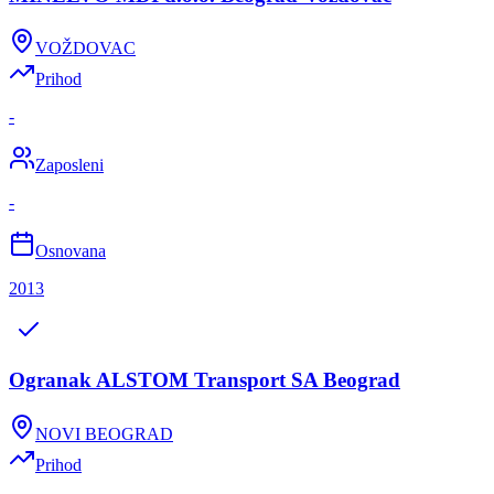
VOŽDOVAC
Prihod
-
Zaposleni
-
Osnovana
2013
Ogranak ALSTOM Transport SA Beograd
NOVI BEOGRAD
Prihod