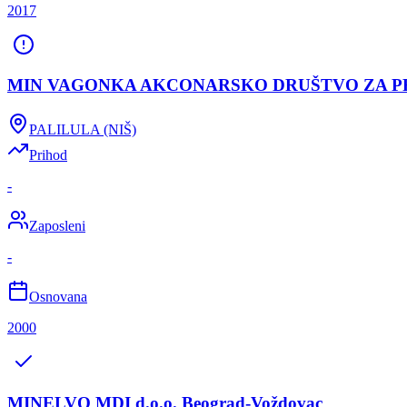
2017
MIN VAGONKA AKCONARSKO DRUŠTVO ZA PRO
PALILULA (NIŠ)
Prihod
-
Zaposleni
-
Osnovana
2000
MINELVO MDI d.o.o. Beograd-Voždovac