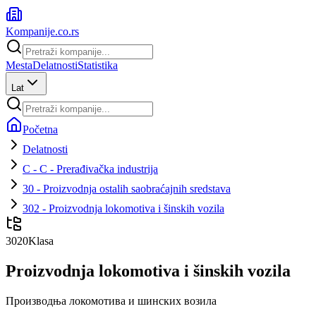
Kompanije
.co.rs
Mesta
Delatnosti
Statistika
Lat
Početna
Delatnosti
C - C - Prerađivačka industrija
30 - Proizvodnja ostalih saobraćajnih sredstava
302 - Proizvodnja lokomotiva i šinskih vozila
3020
Klasa
Proizvodnja lokomotiva i šinskih vozila
Производња локомотива и шинских возила