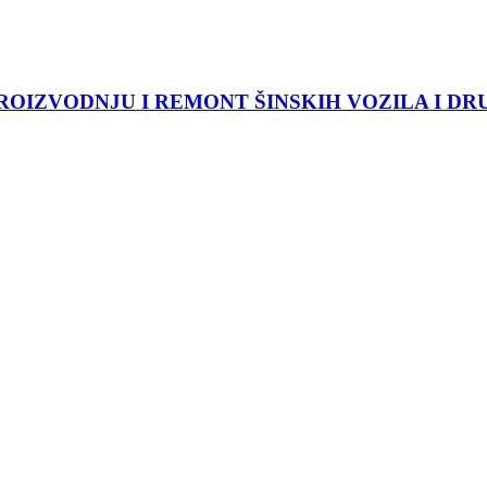
IZVODNJU I REMONT ŠINSKIH VOZILA I DRU