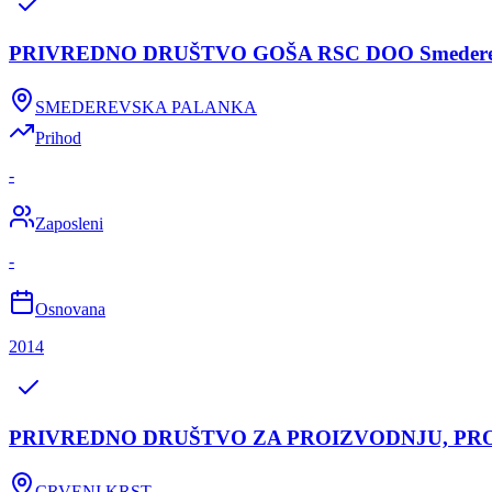
PRIVREDNO DRUŠTVO GOŠA RSC DOO Smederev
SMEDEREVSKA PALANKA
Prihod
-
Zaposleni
-
Osnovana
2014
PRIVREDNO DRUŠTVO ZA PROIZVODNJU, PRO
CRVENI KRST