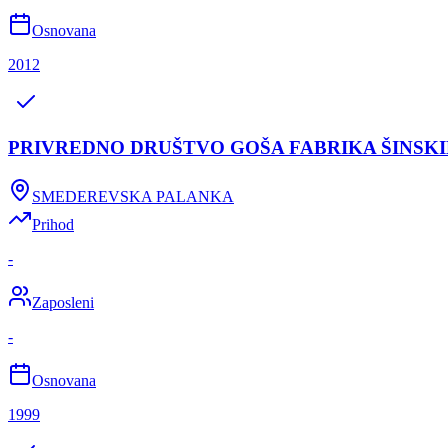
Osnovana
2012
PRIVREDNO DRUŠTVO GOŠA FABRIKA ŠINSKI
SMEDEREVSKA PALANKA
Prihod
-
Zaposleni
-
Osnovana
1999