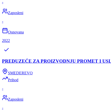
-
Zaposleni
-
Osnovana
2022
PREDUZEĆE ZA PROIZVODNJU PROMET I US
SMEDEREVO
Prihod
-
Zaposleni
-