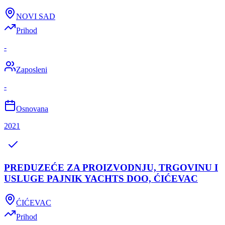
NOVI SAD
Prihod
-
Zaposleni
-
Osnovana
2021
PREDUZEĆE ZA PROIZVODNJU, TRGOVINU I
USLUGE PAJNIK YACHTS DOO, ĆIĆEVAC
ĆIĆEVAC
Prihod