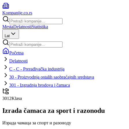
Kompanije
.co.rs
Mesta
Delatnosti
Statistika
Lat
Početna
Delatnosti
C - C - Prerađivačka industrija
30 - Proizvodnja ostalih saobraćajnih sredstava
301 - Izgradnja brodova i čamaca
3012
Klasa
Izrada čamaca za sport i razonodu
Израда чамаца за спорт и разоноду