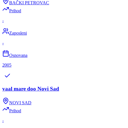
BAČKI PETROVAC
Prihod
-
Zaposleni
-
Osnovana
2005
vaal mare doo Novi Sad
NOVI SAD
Prihod
-