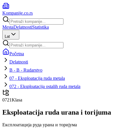
Kompanije
.co.rs
Mesta
Delatnosti
Statistika
Lat
Početna
Delatnosti
B - B - Rudarstvo
07 - Eksploatacija ruda metala
072 - Eksploatacija ostalih ruda metala
0721
Klasa
Eksploatacija ruda urana i torijuma
Експлоатација руда урана и торијума