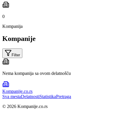
0
Kompanija
Kompanije
Filter
Nema kompanija sa ovom delatnošću
Kompanije
.co.rs
Sva mesta
Delatnosti
Statistika
Pretraga
©
2026
Kompanije.co.rs