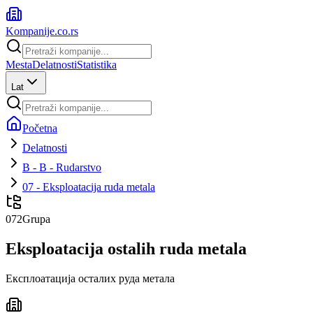
Kompanije
.co.rs
Mesta
Delatnosti
Statistika
Lat
Početna
Delatnosti
B - B - Rudarstvo
07 - Eksploatacija ruda metala
072
Grupa
Eksploatacija ostalih ruda metala
Експлоатација осталих руда метала