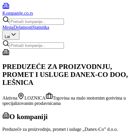
Kompanije
.co.rs
Mesta
Delatnosti
Statistika
Lat
PREDUZEĆE ZA PROIZVODNJU,
PROMET I USLUGE DANEX-CO DOO,
LEŠNICA
Aktivna
LOZNICA
Trgovina na malo motornim gorivima u
specijalizovanim prodavnicama
O kompaniji
Preduzeće za proizvodnju, promet i usluge „Danex-Co” d.o.o.