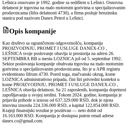
Lešnica osnovano je 1992. godine sa sedištem u Lešnici. Osnovna
delatnost je trgovina na malo motornim gorivima u specijalizovanim
prodavnicama (šifra delatnosti 4730), a firma posluje benzinsku
stanicu pod nazivom Danex Petrol u Lešnici.
Opis kompanije
Kao društvo sa ograničenom odgovornošću, kompanija
PROIZVODNJU, PROMET I USLUGE DANEX-CO ,
LEŠNICA svoje poslovanje obavlja iz prostorija na adresi 26.
SEPTEMBRA BB u mestu LOZNICA još od 5. septembar 1992.
Sektor poslovanja kompanije obuhvata trgovina na malo motornim
gorivima u specijalizovanim prodavnicama, što je u APR registru
evidentirano šifrom 4730. Pored toga, mačvanski okrug, kome
LOZNICA administrativno pripada, čini širi privredni kontekst u
kome PROIZVODNJU, PROMET I USLUGE DANEX-CO ,
LEŠNICA obavlja delatnost. Sa 21 zaposlenih, kompanija doprinosi
zapošljavanju u svojoj sredini. Tokom 2024. godine, kompanija je
prijavila prihode u iznosu od 637.329.000 RSD, dok je njena
imovina iznosila 224.336.000 RSD, a kapital 122.854.000 RSD.
Krajnji finansijski rezultat je pozitivan — neto dobit od
16.163.000 RSD. Kompanija je dostupna putem email adrese
danex.co@gmail.com.