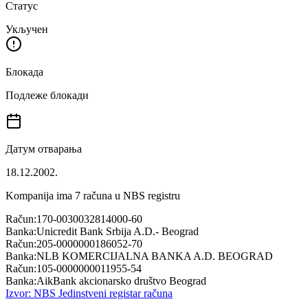
Статус
Укључен
Блокада
Подлеже блокади
Датум отварања
18.12.2002.
Kompanija ima
7
računa u NBS registru
Račun:
170-0030032814000-60
Banka:
Unicredit Bank Srbija A.D.- Beograd
Račun:
205-0000000186052-70
Banka:
NLB KOMERCIJALNA BANKA A.D. BEOGRAD
Račun:
105-0000000011955-54
Banka:
AikBank akcionarsko društvo Beograd
Izvor: NBS Jedinstveni registar računa