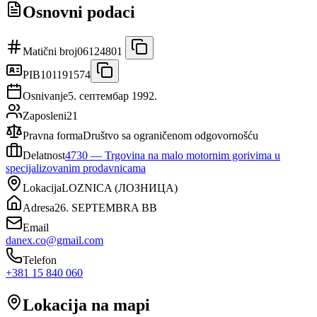
Osnovni podaci
Matični broj
06124801
PIB
101191574
Osnivanje
5. септембар 1992.
Zaposleni
21
Pravna forma
Društvo sa ograničenom odgovornošću
Delatnost
4730
—
Trgovina na malo motornim gorivima u
specijalizovanim prodavnicama
Lokacija
LOZNICA
(
ЛОЗНИЦА
)
Adresa
26. SEPTEMBRA BB
Email
danex.co@gmail.com
Telefon
+381 15 840 060
Lokacija na mapi