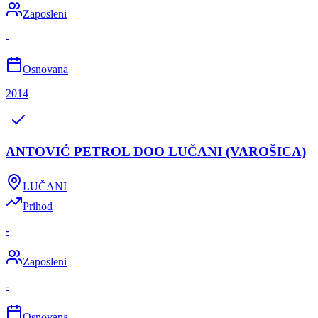
Zaposleni
-
Osnovana
2014
ANTOVIĆ PETROL DOO LUČANI (VAROŠICA)
LUČANI
Prihod
-
Zaposleni
-
Osnovana