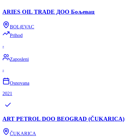
ARIES OIL TRADE ДОО Бољевац
BOLjEVAC
Prihod
-
Zaposleni
-
Osnovana
2021
ART PETROL DOO BEOGRAD (ČUKARICA)
ČUKARICA