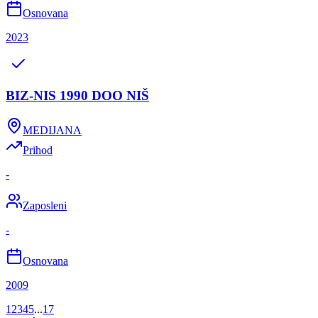
Osnovana
2023
BIZ-NIS 1990 DOO NIŠ
MEDIJANA
Prihod
-
Zaposleni
-
Osnovana
2009
1
2
3
4
5
...
17