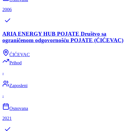
2006
ARIA ENERGY HUB POJATE Društvo sa
ograničenom odgovornošću POJATE (ĆIĆEVAC)
ĆIĆEVAC
Prihod
-
Zaposleni
-
Osnovana
2021