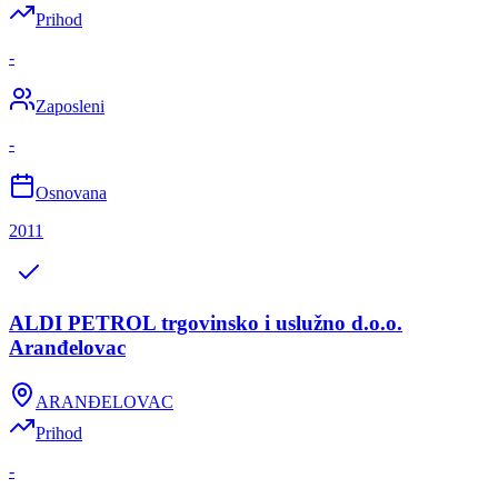
Prihod
-
Zaposleni
-
Osnovana
2011
ALDI PETROL trgovinsko i uslužno d.o.o.
Aranđelovac
ARANĐELOVAC
Prihod
-