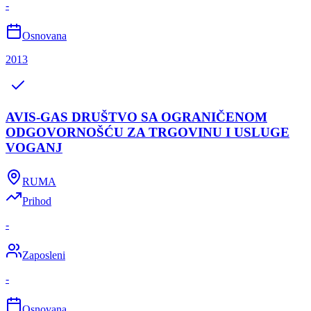
-
Osnovana
2013
AVIS-GAS DRUŠTVO SA OGRANIČENOM
ODGOVORNOŠĆU ZA TRGOVINU I USLUGE
VOGANJ
RUMA
Prihod
-
Zaposleni
-
Osnovana