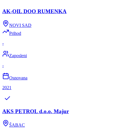
AK-OIL DOO RUMENKA
NOVI SAD
Prihod
-
Zaposleni
-
Osnovana
2021
AKS PETROL d.o.o. Majur
ŠABAC