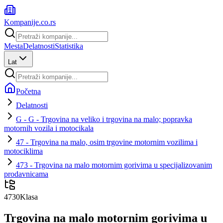
Kompanije
.co.rs
Mesta
Delatnosti
Statistika
Lat
Početna
Delatnosti
G - G - Trgovina na veliko i trgovina na malo; popravka
motornih vozila i motocikala
47 - Trgovina na malo, osim trgovine motornim vozilima i
motociklima
473 - Trgovina na malo motornim gorivima u specijalizovanim
prodavnicama
4730
Klasa
Trgovina na malo motornim gorivima u