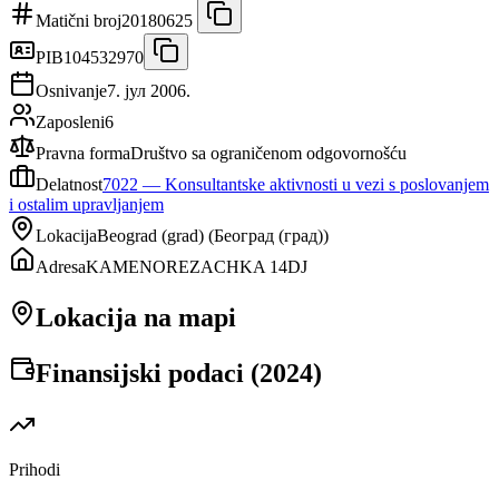
Matični broj
20180625
PIB
104532970
Osnivanje
7. јул 2006.
Zaposleni
6
Pravna forma
Društvo sa ograničenom odgovornošću
Delatnost
7022
—
Konsultantske aktivnosti u vezi s poslovanjem
i ostalim upravljanjem
Lokacija
Beograd (grad)
(
Београд (град)
)
Adresa
KAMENOREZACHKA 14DJ
Lokacija na mapi
Finansijski podaci (
2024
)
Prihodi