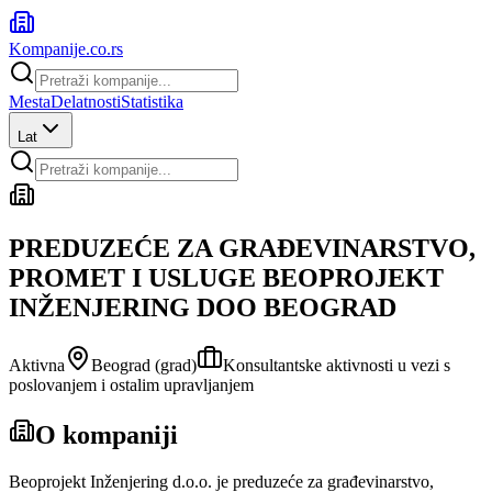
Kompanije
.co.rs
Mesta
Delatnosti
Statistika
Lat
PREDUZEĆE ZA GRAĐEVINARSTVO,
PROMET I USLUGE BEOPROJEKT
INŽENJERING DOO BEOGRAD
Aktivna
Beograd (grad)
Konsultantske aktivnosti u vezi s
poslovanjem i ostalim upravljanjem
O kompaniji
Beoprojekt Inženjering d.o.o. je preduzeće za građevinarstvo,