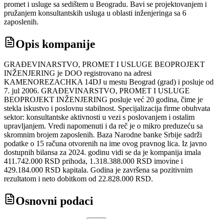
promet i usluge sa sedištem u Beogradu. Bavi se projektovanjem i
pružanjem konsultantskih usluga u oblasti inženjeringa sa 6
zaposlenih.
Opis kompanije
GRAĐEVINARSTVO, PROMET I USLUGE BEOPROJEKT
INŽENJERING je DOO registrovano na adresi
KAMENOREZACHKA 14DJ u mestu Beograd (grad) i posluje od
7. jul 2006. GRAĐEVINARSTVO, PROMET I USLUGE
BEOPROJEKT INŽENJERING posluje već 20 godina, čime je
stekla iskustvo i poslovnu stabilnost. Specijalizacija firme obuhvata
sektor: konsultantske aktivnosti u vezi s poslovanjem i ostalim
upravljanjem. Vredi napomenuti i da reč je o mikro preduzeću sa
skromnim brojem zaposlenih. Baza Narodne banke Srbije sadrži
podatke o 15 računa otvorenih na ime ovog pravnog lica. Iz javno
dostupnih bilansa za 2024. godinu vidi se da je kompanija imala
411.742.000 RSD prihoda, 1.318.388.000 RSD imovine i
429.184.000 RSD kapitala. Godina je završena sa pozitivnim
rezultatom i neto dobitkom od 22.828.000 RSD.
Osnovni podaci