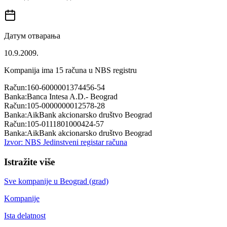
Датум отварања
10.9.2009.
Kompanija ima
15
računa u NBS registru
Račun:
160-6000001374456-54
Banka:
Banca Intesa A.D.- Beograd
Račun:
105-0000000012578-28
Banka:
AikBank akcionarsko društvo Beograd
Račun:
105-0111801000424-57
Banka:
AikBank akcionarsko društvo Beograd
Izvor: NBS Jedinstveni registar računa
Istražite više
Sve kompanije u
Beograd (grad)
Kompanije
Ista delatnost