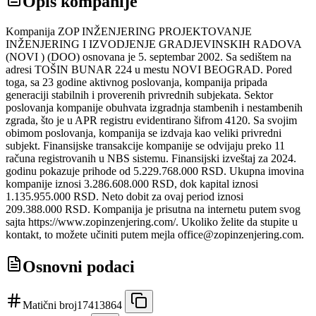
Opis kompanije
Kompanija ZOP INŽENJERING PROJEKTOVANJE
INŽENJERING I IZVODJENJE GRADJEVINSKIH RADOVA
(NOVI ) (DOO) osnovana je 5. septembar 2002. Sa sedištem na
adresi TOŠIN BUNAR 224 u mestu NOVI BEOGRAD. Pored
toga, sa 23 godine aktivnog poslovanja, kompanija pripada
generaciji stabilnih i proverenih privrednih subjekata. Sektor
poslovanja kompanije obuhvata izgradnja stambenih i nestambenih
zgrada, što je u APR registru evidentirano šifrom 4120. Sa svojim
obimom poslovanja, kompanija se izdvaja kao veliki privredni
subjekt. Finansijske transakcije kompanije se odvijaju preko 11
računa registrovanih u NBS sistemu. Finansijski izveštaj za 2024.
godinu pokazuje prihode od 5.229.768.000 RSD. Ukupna imovina
kompanije iznosi 3.286.608.000 RSD, dok kapital iznosi
1.135.955.000 RSD. Neto dobit za ovaj period iznosi
209.388.000 RSD. Kompanija je prisutna na internetu putem svog
sajta https://www.zopinzenjering.com/. Ukoliko želite da stupite u
kontakt, to možete učiniti putem mejla office@zopinzenjering.com.
Osnovni podaci
Matični broj
17413864