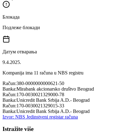
Блокада
Подлеже блокади
Датум отварања
9.4.2025.
Kompanija ima
11
računa u NBS registru
Račun:
380-0000000000621-50
Banka:
Mirabank akcionarsko društvo Beograd
Račun:
170-0030021329000-78
Banka:
Unicredit Bank Srbija A.D.- Beograd
Račun:
170-0030021329015-33
Banka:
Unicredit Bank Srbija A.D.- Beograd
Izvor: NBS Jedinstveni registar računa
Istražite više