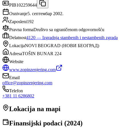
PIB
102259644
Osnivanje
5. септембар 2002.
Zaposleni
192
Pravna forma
Društvo sa ograničenom odgovornošću
Delatnost
4120
—
Izgradnja stambenih i nestambenih zgrada
Lokacija
NOVI BEOGRAD
(
НОВИ БЕОГРАД
)
Adresa
TOŠIN BUNAR 224
Website
www.zopinzenjering.com
Email
office@zopinzenjering.com
Telefon
+381 11 6286802
Lokacija na mapi
Finansijski podaci (
2024
)