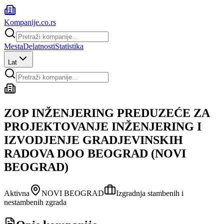
Kompanije
.co.rs
Mesta
Delatnosti
Statistika
Lat
ZOP INŽENJERING PREDUZEĆE ZA
PROJEKTOVANJE INŽENJERING I
IZVODJENJE GRADJEVINSKIH
RADOVA DOO BEOGRAD (NOVI
BEOGRAD)
Aktivna
NOVI BEOGRAD
Izgradnja stambenih i
nestambenih zgrada