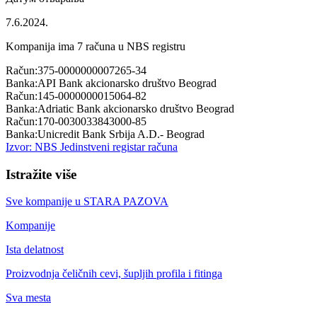
7.6.2024.
Kompanija ima
7
računa u NBS registru
Račun:
375-0000000007265-34
Banka:
API Bank akcionarsko društvo Beograd
Račun:
145-0000000015064-82
Banka:
Adriatic Bank akcionarsko društvo Beograd
Račun:
170-0030033843000-85
Banka:
Unicredit Bank Srbija A.D.- Beograd
Izvor: NBS Jedinstveni registar računa
Istražite više
Sve kompanije u
STARA PAZOVA
Kompanije
Ista delatnost
Proizvodnja čeličnih cevi, šupljih profila i fitinga
Sva mesta