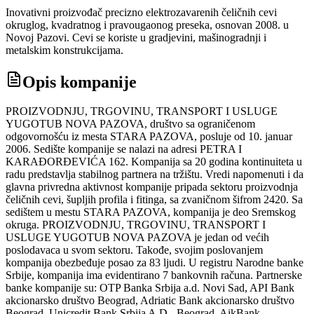
Inovativni proizvođač precizno elektrozavarenih čeličnih cevi
okruglog, kvadratnog i pravougaonog preseka, osnovan 2008. u
Novoj Pazovi. Cevi se koriste u gradjevini, mašinogradnji i
metalskim konstrukcijama.
Opis kompanije
PROIZVODNJU, TRGOVINU, TRANSPORT I USLUGE
YUGOTUB NOVA PAZOVA, društvo sa ograničenom
odgovornošću iz mesta STARA PAZOVA, posluje od 10. januar
2006. Sedište kompanije se nalazi na adresi PETRA I
KARAĐORĐEVIĆA 162. Kompanija sa 20 godina kontinuiteta u
radu predstavlja stabilnog partnera na tržištu. Vredi napomenuti i da
glavna privredna aktivnost kompanije pripada sektoru proizvodnja
čeličnih cevi, šupljih profila i fitinga, sa zvaničnom šifrom 2420. Sa
sedištem u mestu STARA PAZOVA, kompanija je deo Sremskog
okruga. PROIZVODNJU, TRGOVINU, TRANSPORT I
USLUGE YUGOTUB NOVA PAZOVA je jedan od većih
poslodavaca u svom sektoru. Takođe, svojim poslovanjem
kompanija obezbeđuje posao za 83 ljudi. U registru Narodne banke
Srbije, kompanija ima evidentirano 7 bankovnih računa. Partnerske
banke kompanije su: OTP Banka Srbija a.d. Novi Sad, API Bank
akcionarsko društvo Beograd, Adriatic Bank akcionarsko društvo
Beograd, Unicredit Bank Srbija A.D.- Beograd, AikBank