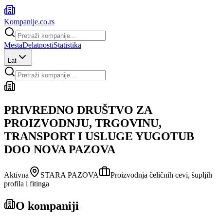
Kompanije
.co.rs
Mesta
Delatnosti
Statistika
Lat
PRIVREDNO DRUŠTVO ZA
PROIZVODNJU, TRGOVINU,
TRANSPORT I USLUGE YUGOTUB
DOO NOVA PAZOVA
Aktivna
STARA PAZOVA
Proizvodnja čeličnih cevi, šupljih
profila i fitinga
O kompaniji