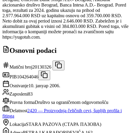
akcionarsko društvo Beograd, Banca Intesa A.D.- Beograd. Pored
toga, rezultati za 2024. godinu ukazuju na prihod od
2.977.964.000 RSD uz kapitalnu osnovu od 359.700.000 RSD.
Neto dobit za ovaj period iznosi 2.646.000 RSD. Zabeležen je i
akumulirani gubitak u visini od 384.803.000 RSD. Pored toga, više
informacija o kompaniji možete pronaći na zvaničnom sajtu
https://yugotub.com.
Osnovni podaci
Matični broj
20130326
PIB
104264046
Osnivanje
10. јануар 2006.
Zaposleni
83
Pravna forma
Društvo sa ograničenom odgovornošću
Delatnost
2420
—
Proizvodnja čeličnih cevi, šupljih profila i
fitinga
Lokacija
STARA PAZOVA
(
СТАРА ПАЗОВА
)
Adresa
PETRA I KARAĐORĐEVIĆA 162