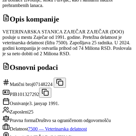
prehrambenih lanaca.
Opis kompanije
VETERINARSKA STANICA ZAJEČAR ZAJEČAR (DOO)
posluje u mestu Zaječar od 1991. godine. Pretežna delatnost je
veterinarska delatnost (šifra 7500). Zapošljava 25 radnika. U 2024.
godini kompanija je ostvarila prihod od 74 Miliona RSD. Poslovala
je sa neto dobiti od 2 Miliona RSD.
Osnovni podaci
Matični broj
07148224
PIB
101327292
Osnivanje
3. јануар 1991.
Zaposleni
25
Pravna forma
Društvo sa ograničenom odgovornošću
Delatnost
7500
—
Veterinarska delatnost