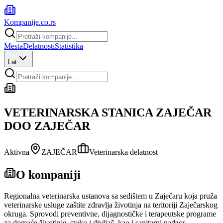
Kompanije
.co.rs
Mesta
Delatnosti
Statistika
Lat
VETERINARSKA STANICA ZAJEČAR
DOO ZAJEČAR
Aktivna
ZAJEČAR
Veterinarska delatnost
O kompaniji
Regionalna veterinarska ustanova sa sedištem u Zaječaru koja pruža
veterinarske usluge zaštite zdravlja životinja na teritoriji Zaječarskog
okruga. Sprovodi preventivne, dijagnostičke i terapeutske programe
za domaće životinje, stoku i divljač, kao i sanitarni nadzor