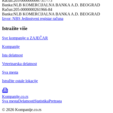
Račun:
205-0000000067517-73
Banka:
NLB KOMERCIJALNA BANKA A.D. BEOGRAD
Račun:
205-0000000261966-84
Banka:
NLB KOMERCIJALNA BANKA A.D. BEOGRAD
Izvor: NBS Jedinstveni registar računa
Istražite više
Sve kompanije u
ZAJEČAR
Kompanije
Ista delatnost
Veterinarska delatnost
Sva mesta
Istražite ostale lokacije
Kompanije
.co.rs
Sva mesta
Delatnosti
Statistika
Pretraga
©
2026
Kompanije.co.rs