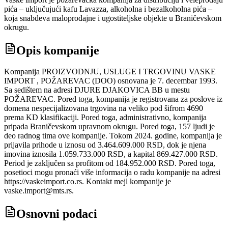
pića – uključujući kafu Lavazza, alkoholna i bezalkoholna pića –
koja snabdeva maloprodajne i ugostiteljske objekte u Braničevskom
okrugu.
Opis kompanije
Kompanija PROIZVODNJU, USLUGE I TRGOVINU VASKE
IMPORT , POŽAREVAC (DOO) osnovana je 7. decembar 1993.
Sa sedištem na adresi DJURE DJAKOVICA BB u mestu
POŽAREVAC. Pored toga, kompanija je registrovana za poslove iz
domena nespecijalizovana trgovina na veliko pod šifrom 4690
prema KD klasifikaciji. Pored toga, administrativno, kompanija
pripada Braničevskom upravnom okrugu. Pored toga, 157 ljudi je
deo radnog tima ove kompanije. Tokom 2024. godine, kompanija je
prijavila prihode u iznosu od 3.464.609.000 RSD, dok je njena
imovina iznosila 1.059.733.000 RSD, a kapital 869.427.000 RSD.
Period je zaključen sa profitom od 184.952.000 RSD. Pored toga,
posetioci mogu pronaći više informacija o radu kompanije na adresi
https://vaskeimport.co.rs. Kontakt mejl kompanije je
vaske.import@mts.rs.
Osnovni podaci