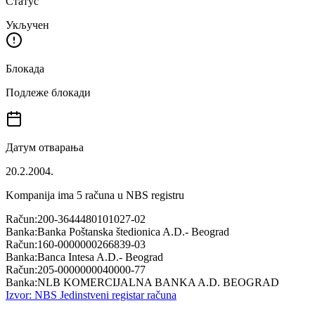
Статус
Укључен
Блокада
Подлеже блокади
Датум отварања
20.2.2004.
Kompanija ima
5
računa u NBS registru
Račun:
200-3644480101027-02
Banka:
Banka Poštanska štedionica A.D.- Beograd
Račun:
160-0000000266839-03
Banka:
Banca Intesa A.D.- Beograd
Račun:
205-0000000040000-77
Banka:
NLB KOMERCIJALNA BANKA A.D. BEOGRAD
Izvor: NBS Jedinstveni registar računa