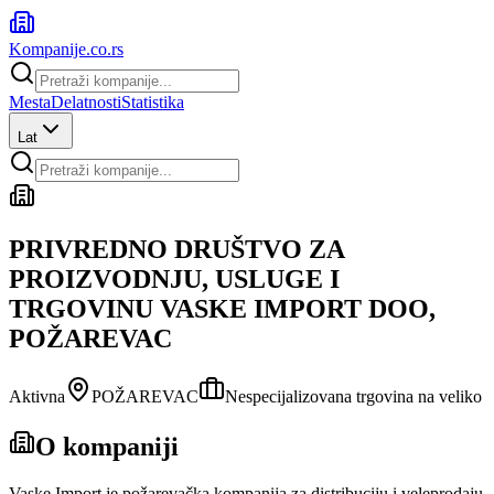
Kompanije
.co.rs
Mesta
Delatnosti
Statistika
Lat
PRIVREDNO DRUŠTVO ZA
PROIZVODNJU, USLUGE I
TRGOVINU VASKE IMPORT DOO,
POŽAREVAC
Aktivna
POŽAREVAC
Nespecijalizovana trgovina na veliko
O kompaniji
Vaske Import je požarevačka kompanija za distribuciju i veleprodaju