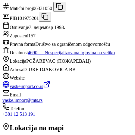
Matični broj
06331050
PIB
101975201
Osnivanje
7. децембар 1993.
Zaposleni
157
Pravna forma
Društvo sa ograničenom odgovornošću
Delatnost
4690
—
Nespecijalizovana trgovina na veliko
Lokacija
POŽAREVAC
(
ПОЖАРЕВАЦ
)
Adresa
DJURE DJAKOVICA BB
Website
vaskeimport.co.rs
Email
vaske.import@mts.rs
Telefon
+381 12 513 191
Lokacija na mapi