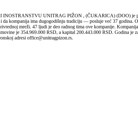
OSTRANSTVU UNITRAG PIŽON , (ČUKARICA) (DOO) je privredn
a kompanija ima dugogodišnju tradiciju — posluje već 37 godina. Osno
privrednoj mreži. 47 ljudi je deo radnog tima ove kompanije. Kompanij
imovine je 354.969.000 RSD, a kapital 200.443.000 RSD. Godina je zav
onskoj adresi office@unitragpizon.rs.