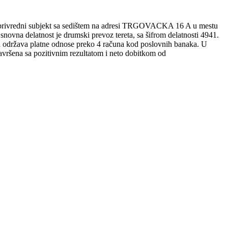
i subjekt sa sedištem na adresi TRGOVACKA 16 A u mestu
vna delatnost je drumski prevoz tereta, sa šifrom delatnosti 4941.
a održava platne odnose preko 4 računa kod poslovnih banaka. U
ršena sa pozitivnim rezultatom i neto dobitkom od