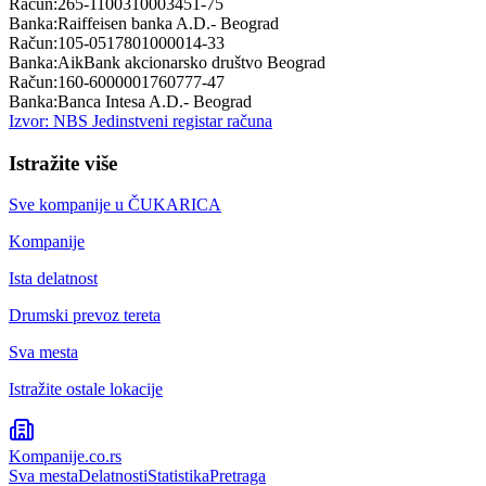
Račun:
265-1100310003451-75
Banka:
Raiffeisen banka A.D.- Beograd
Račun:
105-0517801000014-33
Banka:
AikBank akcionarsko društvo Beograd
Račun:
160-6000001760777-47
Banka:
Banca Intesa A.D.- Beograd
Izvor: NBS Jedinstveni registar računa
Istražite više
Sve kompanije u
ČUKARICA
Kompanije
Ista delatnost
Drumski prevoz tereta
Sva mesta
Istražite ostale lokacije
Kompanije
.co.rs
Sva mesta
Delatnosti
Statistika
Pretraga