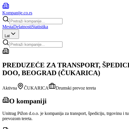
Kompanije
.co.rs
Mesta
Delatnosti
Statistika
Lat
PREDUZEĆE ZA TRANSPORT, ŠPEDICI
DOO, BEOGRAD (ČUKARICA)
Aktivna
ČUKARICA
Drumski prevoz tereta
O kompaniji
Unitrag Pižon d.o.o. je kompanija za transport, špediciju, trgovinu 
prevozom tereta.