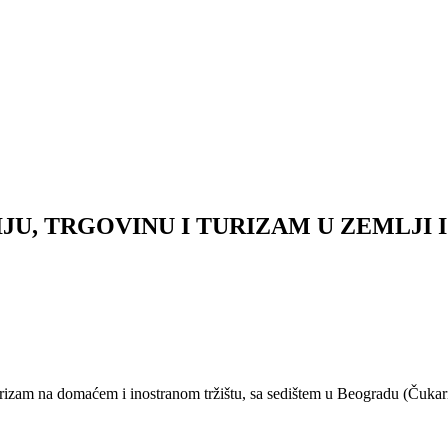
JU, TRGOVINU I TURIZAM U ZEMLJI 
i turizam na domaćem i inostranom tržištu, sa sedištem u Beogradu (Ču