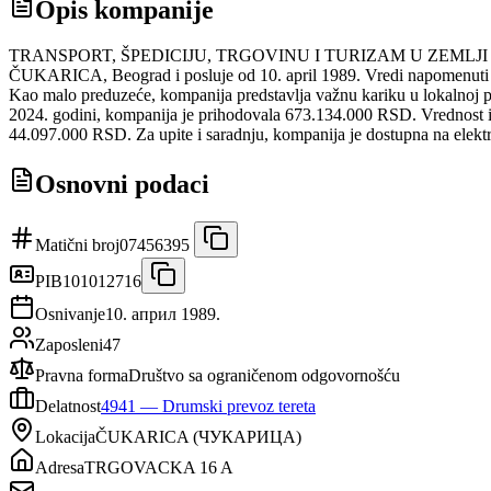
Opis kompanije
TRANSPORT, ŠPEDICIJU, TRGOVINU I TURIZAM U ZEMLJI I IN
ČUKARICA, Beograd i posluje od 10. april 1989. Vredi napomenuti i d
Kao malo preduzeće, kompanija predstavlja važnu kariku u lokalnoj 
2024. godini, kompanija je prihodovala 673.134.000 RSD. Vrednost 
44.097.000 RSD. Za upite i saradnju, kompanija je dostupna na elektr
Osnovni podaci
Matični broj
07456395
PIB
101012716
Osnivanje
10. април 1989.
Zaposleni
47
Pravna forma
Društvo sa ograničenom odgovornošću
Delatnost
4941
—
Drumski prevoz tereta
Lokacija
ČUKARICA
(
ЧУКАРИЦА
)
Adresa
TRGOVACKA 16 A