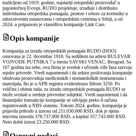
tradicijom od 1919. godine, najstariji ortopedski proizvođač u
jugoistočnoj Evropi. RUDO projektuje, izrađuje i distribuira
individualna ortopedska pomagala, proteze i ortoze za korisnike u
zdravstvenim ustanovama i ortopedskim centrima u Srbiji, a od
2024. u potpunom je vlasništvu kompanije Link Care.
Opis kompanije
Kompanija za izradu ortopedskih pomagala RUDO (DOO)
osnovana je 22. decembar 1918. Sa sedištem na adresi BULEVAR
VOJVODE PUTNIKA 7 u mestu SAVSKI VENAC, Beograd. Sa
107 godina iza sebe, ova firma je svedok i učesnik više faza razvoja
srpske privrede. Vredi napomenuti i da sektor poslovanja kompanije
obuhvata proizvodnja medicinskih i stomatoloških instrumenata i
materijala, što je u APR registru evidentirano šifrom 3250. Po
veličini i obimu rada, za izradu ortopedskih pomagala RUDO se
može svrstati u srednje privredne subjekte. Vredi napomenuti i da
finansijske transakcije kompanije se odvijaju preko 6 računa
registrovanih u NBS sistemu. Tokom 2024. godine, kompanija je
prijavila prihode u iznosu od 211.030.000 RSD, dok je njena
imovina iznosila 378.737.000 RSD, a kapital 357.743.000 RSD.
Neto dobit iznosi 23.250.000 RSD.
Osnovni podaci