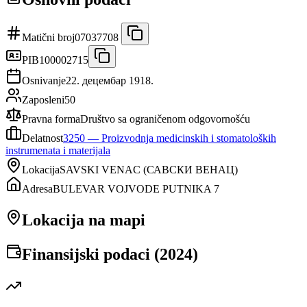
Matični broj
07037708
PIB
100002715
Osnivanje
22. децембар 1918.
Zaposleni
50
Pravna forma
Društvo sa ograničenom odgovornošću
Delatnost
3250
—
Proizvodnja medicinskih i stomatoloških
instrumenata i materijala
Lokacija
SAVSKI VENAC
(
САВСКИ ВЕНАЦ
)
Adresa
BULEVAR VOJVODE PUTNIKA 7
Lokacija na mapi
Finansijski podaci (
2024
)