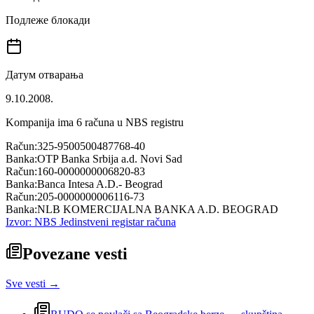
Подлеже блокади
Датум отварања
9.10.2008.
Kompanija ima
6
računa u NBS registru
Račun:
325-9500500487768-40
Banka:
OTP Banka Srbija a.d. Novi Sad
Račun:
160-0000000006820-83
Banka:
Banca Intesa A.D.- Beograd
Račun:
205-0000000006116-73
Banka:
NLB KOMERCIJALNA BANKA A.D. BEOGRAD
Izvor: NBS Jedinstveni registar računa
Povezane vesti
Sve vesti →