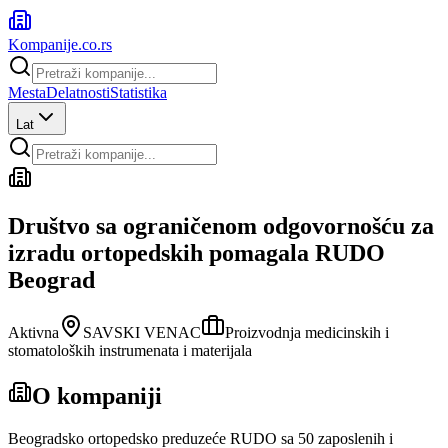
Kompanije
.co.rs
Mesta
Delatnosti
Statistika
Lat
Društvo sa ograničenom odgovornošću za
izradu ortopedskih pomagala RUDO
Beograd
Aktivna
SAVSKI VENAC
Proizvodnja medicinskih i
stomatoloških instrumenata i materijala
O kompaniji
Beogradsko ortopedsko preduzeće RUDO sa 50 zaposlenih i