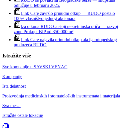
RUDO se povlači sa Beogradske berze — skupština
odlučuje u februaru 2025.
Link Care završio prinudni otkup — RUDO postalo
100% vlasništvo jednog akcionara
Iza otkupa RUDO-a stoji nekretninska priča — razvoj
zone Prokop–BIP od 350.000 m²
Link Care najavila prinudni otkup akcija ortopedskog
preduzeća RUDO
Istražite više
Sve kompanije u
SAVSKI VENAC
Kompanije
Ista delatnost
Proizvodnja medicinskih i stomatoloških instrumenata i materijala
Sva mesta
Istražite ostale lokacije