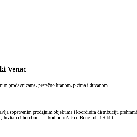
ki Venac
vanim prodavnicama, pretežno hranom, pićima i duvanom
avlja sopstvenim prodajnim objektima i koordinira distribuciju prehra
, Juvitana i bombona — kod potrošača u Beogradu i Srbiji.