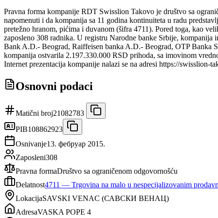
Pravna forma kompanije RDT Swisslion Takovo je društvo sa ogran
napomenuti i da kompanija sa 11 godina kontinuiteta u radu predstavlj
pretežno hranom, pićima i duvanom (šifra 4711). Pored toga, kao vel
zaposleno 308 radnika. U registru Narodne banke Srbije, kompa
Bank A.D.- Beograd, Raiffeisen banka A.D.- Beograd, OTP Banka Srbi
kompanija ostvarila 2.197.330.000 RSD prihoda, sa imovinom vredno
Internet prezentacija kompanije nalazi se na adresi https://swisslion-
Osnovni podaci
Matični broj
21082783
PIB
108862923
Osnivanje
13. фебруар 2015.
Zaposleni
308
Pravna forma
Društvo sa ograničenom odgovornošću
Delatnost
4711
—
Trgovina na malo u nespecijalizovanim prodav
Lokacija
SAVSKI VENAC
(
САВСКИ ВЕНАЦ
)
Adresa
VASKA POPE 4