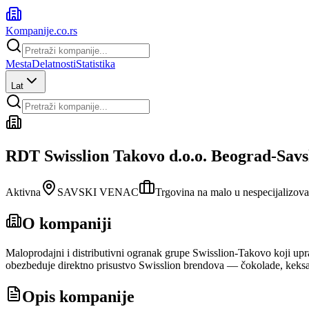
Kompanije
.co.rs
Mesta
Delatnosti
Statistika
Lat
RDT Swisslion Takovo d.o.o. Beograd-Savs
Aktivna
SAVSKI VENAC
Trgovina na malo u nespecijalizo
O kompaniji
Maloprodajni i distributivni ogranak grupe Swisslion-Takovo koji upr
obezbeduje direktno prisustvo Swisslion brendova — čokolade, keksa
Opis kompanije