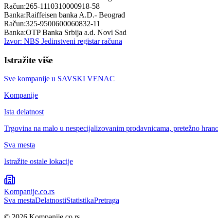
Račun:
265-1110310000918-58
Banka:
Raiffeisen banka A.D.- Beograd
Račun:
325-9500600060832-11
Banka:
OTP Banka Srbija a.d. Novi Sad
Izvor: NBS Jedinstveni registar računa
Istražite više
Sve kompanije u
SAVSKI VENAC
Kompanije
Ista delatnost
Trgovina na malo u nespecijalizovanim prodavnicama, pretežno hran
Sva mesta
Istražite ostale lokacije
Kompanije
.co.rs
Sva mesta
Delatnosti
Statistika
Pretraga
©
2026
Kompanije.co.rs