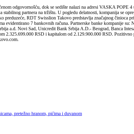
ičenom odgovornošću, dok se sedište nalazi na adresi VASKA POPE 
a stabilnog partnera na tržištu. U pogledu delatnosti, kompanija se opr
iko preduzeće, RDT Swisslion Takovo predstavlja značajnog činioca pri
nija ima evidentirano 7 bankovnih računa. Partnerske banke kom
ja a.d. Novi Sad, Unicredit Bank Srbija A.D.- Beograd, Banca Intesa
m 2.325.699.000 RSD i kapitalom od 2.129.900.000 RSD. Pozitivno posl
takovo.com.
nicama, pretežno hranom, pićima i duvanom