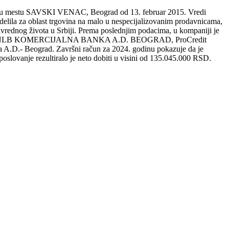
4 u mestu SAVSKI VENAC, Beograd od 13. februar 2015. Vredi
edelila za oblast trgovina na malo u nespecijalizovanim prodavnicama,
vrednog života u Srbiji. Prema poslednjim podacima, u kompaniji je
panije su: NLB KOMERCIJALNA BANKA A.D. BEOGRAD, ProCredit
 A.D.- Beograd. Završni račun za 2024. godinu pokazuje da je
ovanje rezultiralo je neto dobiti u visini od 135.045.000 RSD.