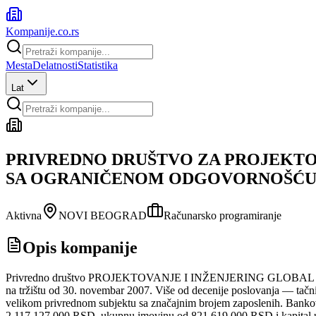
Kompanije
.co.rs
Mesta
Delatnosti
Statistika
Lat
PRIVREDNO DRUŠTVO ZA PROJEKTO
SA OGRANIČENOM ODGOVORNOŠĆU 
Aktivna
NOVI BEOGRAD
Računarsko programiranje
Opis kompanije
Privredno društvo PROJEKTOVANJE I INŽENJERING GLOBAL E
na tržištu od 30. novembar 2007. Više od decenije poslovanja — tačni
velikom privrednom subjektu sa značajnim brojem zaposlenih. Bankovn
2.117.127.000 RSD, ukupnu imovinu od 821.619.000 RSD i kapital u v