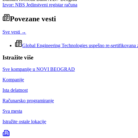
Izvor: NBS Jedinstveni registar računa
Povezane vesti
Sve vesti →
Global Engineering Technologies uspešno re-sertifikovan
Istražite više
Sve kompanije u
NOVI BEOGRAD
Kompanije
Ista delatnost
Računarsko programiranje
Sva mesta
Istražite ostale lokacije