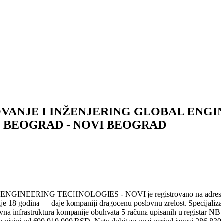
VANJE I INŽENJERING GLOBAL ENG
BEOGRAD - NOVI BEOGRAD
NGINEERING TECHNOLOGIES - NOVI je registrovano na adresi
je 18 godina — daje kompaniji dragocenu poslovnu zrelost. Specijaliza
a infrastruktura kompanije obuhvata 5 računa upisanih u registar NBS
isini od 600.919.000 RSD. Neto dobit za ovaj period iznosi 286.830.