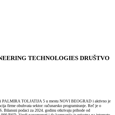
INEERING TECHNOLOGIES DRUŠTVO
 PALMIRA TOLJATIJA 5 u mestu NOVI BEOGRAD i aktivno je
cija firme obuhvata sektor: računarsko programiranje. Reč je o
. Bilansni podaci za 2024. godinu otkrivaju prihode od
000 RSD. Vredi napomenuti i da kompanija je prisutna na internetu