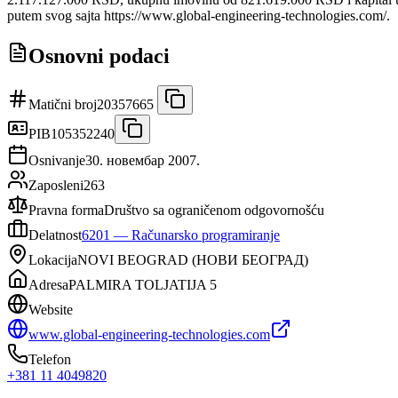
putem svog sajta https://www.global-engineering-technologies.com/.
Osnovni podaci
Matični broj
20357665
PIB
105352240
Osnivanje
30. новембар 2007.
Zaposleni
263
Pravna forma
Društvo sa ograničenom odgovornošću
Delatnost
6201
—
Računarsko programiranje
Lokacija
NOVI BEOGRAD
(
НОВИ БЕОГРАД
)
Adresa
PALMIRA TOLJATIJA 5
Website
www.global-engineering-technologies.com
Telefon
+381 11 4049820