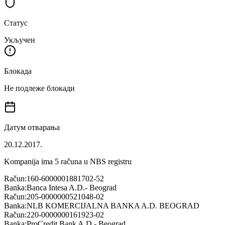
Статус
Укључен
Блокада
Не подлеже блокади
Датум отварања
20.12.2017.
Kompanija ima
5
računa u NBS registru
Račun:
160-6000001881702-52
Banka:
Banca Intesa A.D.- Beograd
Račun:
205-0000000521048-02
Banka:
NLB KOMERCIJALNA BANKA A.D. BEOGRAD
Račun:
220-0000000161923-02
Banka:
ProCredit Bank A.D.- Beograd