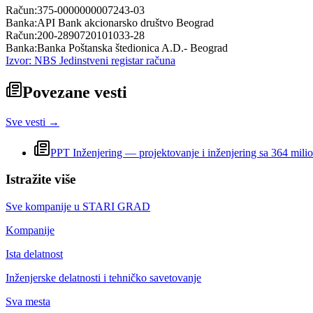
Račun:
375-0000000007243-03
Banka:
API Bank akcionarsko društvo Beograd
Račun:
200-2890720101033-28
Banka:
Banka Poštanska štedionica A.D.- Beograd
Izvor: NBS Jedinstveni registar računa
Povezane vesti
Sve vesti →
PPT Inženjering — projektovanje i inženjering sa 364 milio
Istražite više
Sve kompanije u
STARI GRAD
Kompanije
Ista delatnost
Inženjerske delatnosti i tehničko savetovanje
Sva mesta