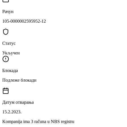
Рачун
105-0000002595952-12
Статус
Укључен
Блокада
Подлеже блокади
Датум отварања
15.2.2023.
Kompanija ima
3
računa u NBS registru