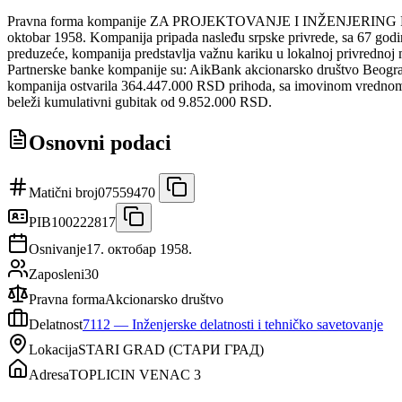
Pravna forma kompanije ZA PROJEKTOVANJE I INŽENJERING PPT 
oktobar 1958. Kompanija pripada nasleđu srpske privrede, sa 67 godina
preduzeće, kompanija predstavlja važnu kariku u lokalnoj privrednoj 
Partnerske banke kompanije su: AikBank akcionarsko društvo Beogra
kompanija ostvarila 364.447.000 RSD prihoda, sa imovinom vrednom 
beleži kumulativni gubitak od 9.852.000 RSD.
Osnovni podaci
Matični broj
07559470
PIB
100222817
Osnivanje
17. октобар 1958.
Zaposleni
30
Pravna forma
Akcionarsko društvo
Delatnost
7112
—
Inženjerske delatnosti i tehničko savetovanje
Lokacija
STARI GRAD
(
СТАРИ ГРАД
)
Adresa
TOPLICIN VENAC 3