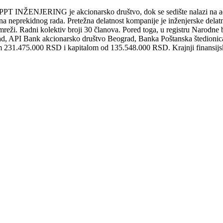
INŽENJERING je akcionarsko društvo, dok se sedište nalazi na
 neprekidnog rada. Pretežna delatnost kompanije je inženjerske delatno
mreži. Radni kolektiv broji 30 članova. Pored toga, u registru Narodne
d, API Bank akcionarsko društvo Beograd, Banka Poštanska štedionica
231.475.000 RSD i kapitalom od 135.548.000 RSD. Krajnji finansijsk