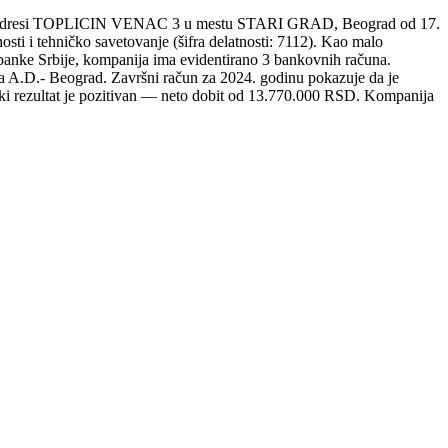
 adresi TOPLICIN VENAC 3 u mestu STARI GRAD, Beograd od 17.
sti i tehničko savetovanje (šifra delatnosti: 7112). Kao malo
 banke Srbije, kompanija ima evidentirano 3 bankovnih računa.
 A.D.- Beograd. Završni račun za 2024. godinu pokazuje da je
i rezultat je pozitivan — neto dobit od 13.770.000 RSD. Kompanija