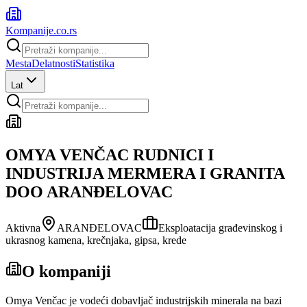
Kompanije
.co.rs
Mesta
Delatnosti
Statistika
Lat
OMYA VENČAC RUDNICI I
INDUSTRIJA MERMERA I GRANITA
DOO ARANĐELOVAC
Aktivna
ARANĐELOVAC
Eksploatacija građevinskog i
ukrasnog kamena, krečnjaka, gipsa, krede
O kompaniji
Omya Venčac je vodeći dobavljač industrijskih minerala na bazi