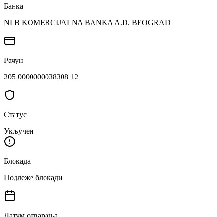
Банка
NLB KOMERCIJALNA BANKA A.D. BEOGRAD
Рачун
205-0000000038308-12
Статус
Укључен
Блокада
Подлеже блокади
Датум отварања