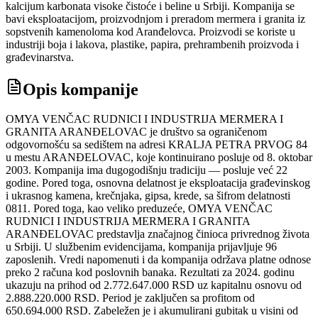
kalcijum karbonata visoke čistoće i beline u Srbiji. Kompanija se
bavi eksploatacijom, proizvodnjom i preradom mermera i granita iz
sopstvenih kamenoloma kod Aranđelovca. Proizvodi se koriste u
industriji boja i lakova, plastike, papira, prehrambenih proizvoda i
građevinarstva.
Opis kompanije
OMYA VENČAC RUDNICI I INDUSTRIJA MERMERA I
GRANITA ARANĐELOVAC je društvo sa ograničenom
odgovornošću sa sedištem na adresi KRALJA PETRA PRVOG 84
u mestu ARANĐELOVAC, koje kontinuirano posluje od 8. oktobar
2003. Kompanija ima dugogodišnju tradiciju — posluje već 22
godine. Pored toga, osnovna delatnost je eksploatacija građevinskog
i ukrasnog kamena, krečnjaka, gipsa, krede, sa šifrom delatnosti
0811. Pored toga, kao veliko preduzeće, OMYA VENČAC
RUDNICI I INDUSTRIJA MERMERA I GRANITA
ARANĐELOVAC predstavlja značajnog činioca privrednog života
u Srbiji. U službenim evidencijama, kompanija prijavljuje 96
zaposlenih. Vredi napomenuti i da kompanija održava platne odnose
preko 2 računa kod poslovnih banaka. Rezultati za 2024. godinu
ukazuju na prihod od 2.772.647.000 RSD uz kapitalnu osnovu od
2.888.220.000 RSD. Period je zaključen sa profitom od
650.694.000 RSD. Zabeležen je i akumulirani gubitak u visini od