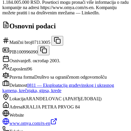
1.184.005.000 RSD. Posetioci mogu pronaći više informacija o radu
kompanije na adresi https://www.omya.com/rs-en. Kompaniju
možete pratiti i na društvenim mrežama — LinkedIn.
Osnovni podaci
Matični broj
07113005
PIB
100996090
Osnivanje
8. октобар 2003.
Zaposleni
96
Pravna forma
Društvo sa ograničenom odgovornošću
Delatnost
0811
—
Eksploatacija građevinskog i ukrasnog
kamena, krečnjaka, gipsa, krede
Lokacija
ARANĐELOVAC
(
АРАНЂЕЛОВАЦ
)
Adresa
KRALJA PETRA PRVOG 84
Website
www.omya.com/rs-en