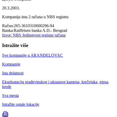
20.3.2003.
Kompanija ima
2
računa u NBS registru
Račun:
265-3610310000296-94
Banka:
Raiffeisen banka A.D.- Beograd
Izvor: NBS Jedinstveni registar računa
Istražite više
Sve kompanije u
ARANĐELOVAC
Kompanije
Ista delatnost
Eksploatacija građevinskog i ukrasnog kamena, krečnjaka, gipsa,
krede
Sva mesta
Istražite ostale lokacije