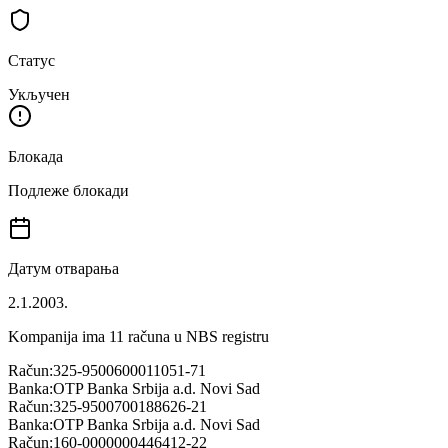
Статус
Укључен
Блокада
Подлеже блокади
Датум отварања
2.1.2003.
Kompanija ima
11
računa u NBS registru
Račun:
325-9500600011051-71
Banka:
OTP Banka Srbija a.d. Novi Sad
Račun:
325-9500700188626-21
Banka:
OTP Banka Srbija a.d. Novi Sad
Račun:
160-0000000446412-22