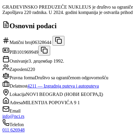
GRAĐEVINSKO PREDUZEĆE NUKLEUS je društvo sa ograničenom odgovo
Zapošljava 220 radnika. U 2024. godini kompanija je ostvarila prihod
Osnovni podaci
Matični broj
06328644
PIB
101969949
Osnivanje
3. децембар 1992.
Zaposleni
220
Pravna forma
Društvo sa ograničenom odgovornošću
Delatnost
4211
—
Izgradnja puteva i autoputeva
Lokacija
NOVI BEOGRAD
(
НОВИ БЕОГРАД
)
Adresa
MILENTIJA POPOVIĆA 9 1
Email
info@nci.rs
Telefon
011 626948