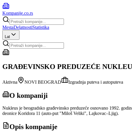
Kompanije
.co.rs
Mesta
Delatnosti
Statistika
Lat
GRAĐEVINSKO PREDUZEĆE NUKLEU
Aktivna
NOVI BEOGRAD
Izgradnja puteva i autoputeva
O kompaniji
Nukleus je beogradsko građevinsko preduzeće osnovano 1992. godine, 
deonice Koridora 11 (auto-put "Miloš Veliki", Lajkovac–Ljig).
Opis kompanije