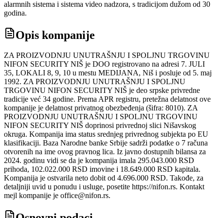
alarmnih sistema i sistema video nadzora, s tradicijom dužom od 30
godina.
Opis kompanije
ZA PROIZVODNJU UNUTRAŠNJU I SPOLJNU TRGOVINU
NIFON SECURITY NIŠ je DOO registrovano na adresi 7. JULI
35, LOKALI 8, 9, 10 u mestu MEDIJANA, Niš i posluje od 5. maj
1992. ZA PROIZVODNJU UNUTRAŠNJU I SPOLJNU
TRGOVINU NIFON SECURITY NIŠ je deo srpske privredne
tradicije već 34 godine. Prema APR registru, pretežna delatnost ove
kompanije je delatnost privatnog obezbeđenja (šifra: 8010). ZA
PROIZVODNJU UNUTRAŠNJU I SPOLJNU TRGOVINU
NIFON SECURITY NIŠ doprinosi privrednoj slici Nišavskog
okruga. Kompanija ima status srednjeg privrednog subjekta po EU
klasifikaciji. Baza Narodne banke Srbije sadrži podatke o 7 računa
otvorenih na ime ovog pravnog lica. Iz javno dostupnih bilansa za
2024. godinu vidi se da je kompanija imala 295.043.000 RSD
prihoda, 102.022.000 RSD imovine i 18.649.000 RSD kapitala.
Kompanija je ostvarila neto dobit od 4.696.000 RSD. Takođe, za
detaljniji uvid u ponudu i usluge, posetite https://nifon.rs. Kontakt
mejl kompanije je office@nifon.rs.
Osnovni podaci