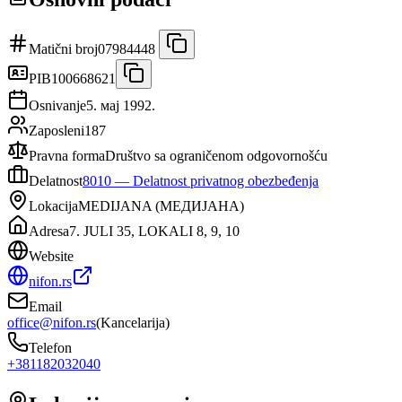
Matični broj
07984448
PIB
100668621
Osnivanje
5. мај 1992.
Zaposleni
187
Pravna forma
Društvo sa ograničenom odgovornošću
Delatnost
8010
—
Delatnost privatnog obezbeđenja
Lokacija
MEDIJANA
(
МЕДИЈАНА
)
Adresa
7. JULI 35, LOKALI 8, 9, 10
Website
nifon.rs
Email
office@nifon.rs
(
Kancelarija
)
Telefon
+381182032040