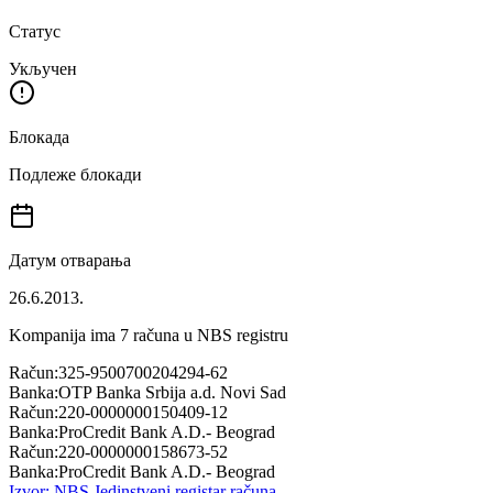
Статус
Укључен
Блокада
Подлеже блокади
Датум отварања
26.6.2013.
Kompanija ima
7
računa u NBS registru
Račun:
325-9500700204294-62
Banka:
OTP Banka Srbija a.d. Novi Sad
Račun:
220-0000000150409-12
Banka:
ProCredit Bank A.D.- Beograd
Račun:
220-0000000158673-52
Banka:
ProCredit Bank A.D.- Beograd
Izvor: NBS Jedinstveni registar računa