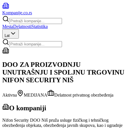
Kompanije
.co.rs
Mesta
Delatnosti
Statistika
Lat
DOO ZA PROIZVODNJU
UNUTRAŠNJU I SPOLJNU TRGOVINU
NIFON SECURITY NIŠ
Aktivna
MEDIJANA
Delatnost privatnog obezbeđenja
O kompaniji
Nifon Security DOO Niš pruža usluge fizičkog i tehničkog
obezbeđenja objekata, obezbeđenja javnih skupova, kao i ugradnje