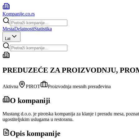
Kompanije
.co.rs
Mesta
Delatnosti
Statistika
Lat
PREDUZEĆE ZA PROIZVODNJU, PRO
Aktivna
PIROT
Proizvodnja mesnih prerađevina
O kompaniji
Mustang d.o.o. je pirotska kompanija za klanje i preradu mesa, poz
ugostiteljskim uslugama u restoranu.
Opis kompanije