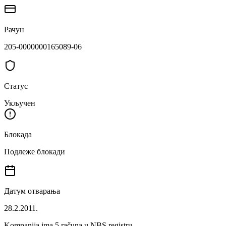
Рачун
205-0000000165089-06
Статус
Укључен
Блокада
Подлеже блокади
Датум отварања
28.2.2011.
Kompanija ima
5
računa u NBS registru