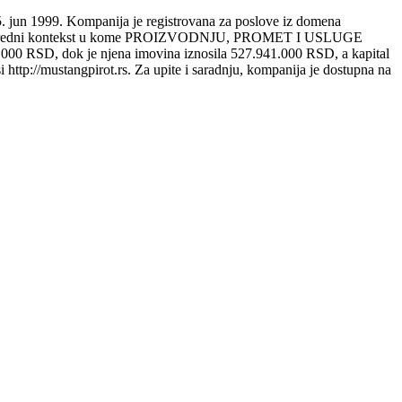
999. Kompanija je registrovana za poslove iz domena
širi privredni kontekst u kome PROIZVODNJU, PROMET I USLUGE
000 RSD, dok je njena imovina iznosila 527.941.000 RSD, a kapital
ttp://mustangpirot.rs. Za upite i saradnju, kompanija je dostupna na