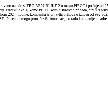
a adresi TRG REPUBLIKE 2 u mestu PIROT i posluje od 25. jun 1
kaciji. Pirotski okrug, kome PIROT administrativno pripada, čini 
m 2024. godine, kompanija je prijavila prihode u iznosu od 992.802.
 Posetioci mogu pronaći više informacija o radu kompanije na adresi h