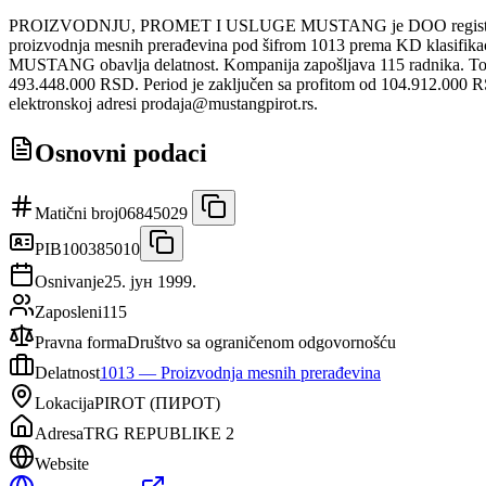
PROIZVODNJU, PROMET I USLUGE MUSTANG je DOO registrovano n
proizvodnja mesnih prerađevina pod šifrom 1013 prema KD klasifi
MUSTANG obavlja delatnost. Kompanija zapošljava 115 radnika. Toko
493.448.000 RSD. Period je zaključen sa profitom od 104.912.000 RSD.
elektronskoj adresi prodaja@mustangpirot.rs.
Osnovni podaci
Matični broj
06845029
PIB
100385010
Osnivanje
25. јун 1999.
Zaposleni
115
Pravna forma
Društvo sa ograničenom odgovornošću
Delatnost
1013
—
Proizvodnja mesnih prerađevina
Lokacija
PIROT
(
ПИРОТ
)
Adresa
TRG REPUBLIKE 2
Website