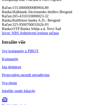
Račun:
155-0000000080904-89
Banka:
Halkbank Akcionarsko društvo Beograd
Račun:
265-4310310000023-32
Banka:
Raiffeisen banka A.D.- Beograd
Račun:
325-9500700032626-93
Banka:
OTP Banka Srbija a.d. Novi Sad
Izvor: NBS Jedinstveni registar računa
Istražite više
Sve kompanije u
PIROT
Kompanije
Ista delatnost
Proizvodnja mesnih prerađevina
Sva mesta
Istražite ostale lokacije