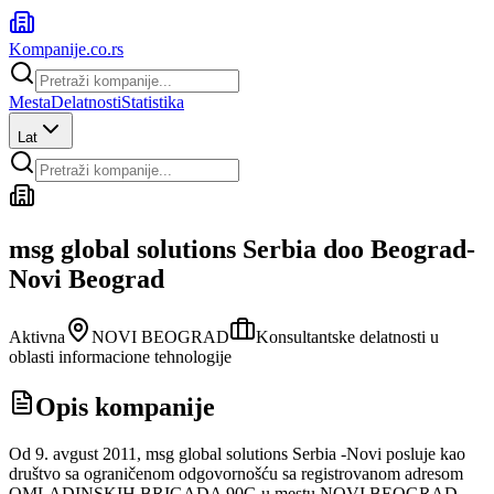
Kompanije
.co.rs
Mesta
Delatnosti
Statistika
Lat
msg global solutions Serbia doo Beograd-
Novi Beograd
Aktivna
NOVI BEOGRAD
Konsultantske delatnosti u
oblasti informacione tehnologije
Opis kompanije
Od 9. avgust 2011, msg global solutions Serbia -Novi posluje kao
društvo sa ograničenom odgovornošću sa registrovanom adresom
OMLADINSKIH BRIGADA 90G u mestu NOVI BEOGRAD.