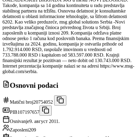
Takođe, kompanija sa 14 godina kontinuiteta u radu predstavlja
stabilnog partnera na tržištu. Osnovna delatnost je konsultantske
delatnosti u oblasti informacione tehnologije, sa šifrom delatnosti
6202. Kao veliko preduzeće, msg global solutions Serbia -Novi
predstavlja značajnog činioca privrednog života u Srbiji. Broj
zaposlenih u kompaniji iznosi 209. Kompanija održava platne
odnose preko 1 računa kod poslovnih banaka. Prema finansijskim
izveštajima za 2024. godinu, kompanija je ostvarila prihode od
1.792.914.000 RSD, raspolaže imovinom u vrednosti od
733.788.000 RSD i kapitalom od 583.597.000 RSD. Krajnji
finansijski rezultat je pozitivan — neto dobit od 130.743.000 RSD.
Internet prezentacija kompanije nalazi se na adresi https://www.msg-
global.com/serbia.
Osnovni podaci
Matični broj
20754052
PIB
107197657
Osnivanje
9. август 2011.
Zaposleni
209