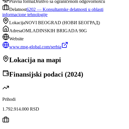
Pravna forma
Društvo sa ograničenom odgovornošću
Delatnost
6202
—
Konsultantske delatnosti u oblasti
informacione tehnologije
Lokacija
NOVI BEOGRAD
(
НОВИ БЕОГРАД
)
Adresa
OMLADINSKIH BRIGADA 90G
Website
www.msg-global.com/serbia
Lokacija na mapi
Finansijski podaci (
2024
)
Prihodi
1.792.914.000 RSD