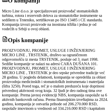
O kompaniji
Micro Line d.o.o. je specijalizovani proizvođač stomatoloških
turbina, rotora i rezervnih delova za stomatološke instrumente sa
sedištem u Trsteniku, sertifikovan po ISO 13485 i CE standardu.
Kompanija izvozi proizvode na inostrana tržišta i jedna je od
vodećih u Srbiji u ovoj oblasti.
Opis kompanije
PROIZVODNJU, PROMET, USLUGE I INŽENJERING
MICRO LINE , TRSTENIK, društvo sa ograničenom
odgovornošću iz mesta TRSTENIK, posluje od 3. mart 1998.
Sedište kompanije se nalazi na adresi CARA DUŠANA 101.
PROIZVODNJU, PROMET, USLUGE I INŽENJERING
MICRO LINE , TRSTENIK je deo srpske privredne tradicije već
28 godina. U pogledu delatnosti, kompanija se opredelila za oblast
proizvodnja medicinskih i stomatoloških instrumenata i materijala
(šifra 3250). Pored toga, reč je o malom preduzeću koje doprinosi
privrednoj aktivnosti svog kraja. 32 ljudi je deo radnog tima ove
kompanije. Prema javnoj evidenciji NBS, kompanija raspolaže sa 6
aktivnih bankovnih računa. Prema finansijskim izveštajima za 2024.
godinu, kompanija je ostvarila prihode od 206.270.000 RSD,
raspolaže imovinom u vrednosti od 334.216.000 RSD i kapitalom