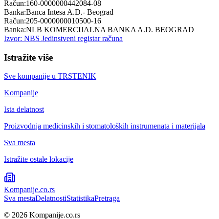
Račun:
160-0000000442084-08
Banka:
Banca Intesa A.D.- Beograd
Račun:
205-0000000010500-16
Banka:
NLB KOMERCIJALNA BANKA A.D. BEOGRAD
Izvor: NBS Jedinstveni registar računa
Istražite više
Sve kompanije u
TRSTENIK
Kompanije
Ista delatnost
Proizvodnja medicinskih i stomatoloških instrumenata i materijala
Sva mesta
Istražite ostale lokacije
Kompanije
.co.rs
Sva mesta
Delatnosti
Statistika
Pretraga
©
2026
Kompanije.co.rs