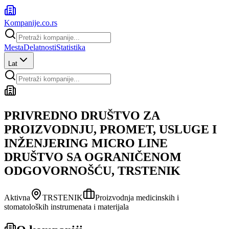
Kompanije
.co.rs
Mesta
Delatnosti
Statistika
Lat
PRIVREDNO DRUŠTVO ZA
PROIZVODNJU, PROMET, USLUGE I
INŽENJERING MICRO LINE
DRUŠTVO SA OGRANIČENOM
ODGOVORNOŠĆU, TRSTENIK
Aktivna
TRSTENIK
Proizvodnja medicinskih i
stomatoloških instrumenata i materijala