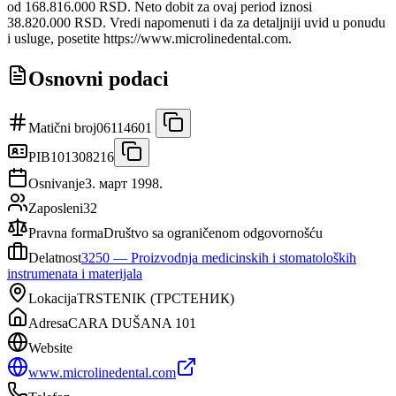
od 168.816.000 RSD. Neto dobit za ovaj period iznosi
38.820.000 RSD. Vredi napomenuti i da za detaljniji uvid u ponudu
i usluge, posetite https://www.microlinedental.com.
Osnovni podaci
Matični broj
06114601
PIB
101308216
Osnivanje
3. март 1998.
Zaposleni
32
Pravna forma
Društvo sa ograničenom odgovornošću
Delatnost
3250
—
Proizvodnja medicinskih i stomatoloških
instrumenata i materijala
Lokacija
TRSTENIK
(
ТРСТЕНИК
)
Adresa
CARA DUŠANA 101
Website
www.microlinedental.com