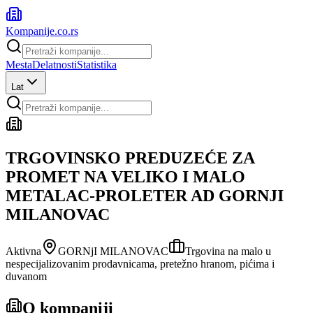
Kompanije
.co.rs
Mesta
Delatnosti
Statistika
Lat
TRGOVINSKO PREDUZEĆE ZA
PROMET NA VELIKO I MALO
METALAC-PROLETER AD GORNJI
MILANOVAC
Aktivna
GORNjI MILANOVAC
Trgovina na malo u
nespecijalizovanim prodavnicama, pretežno hranom, pićima i
duvanom
O kompaniji