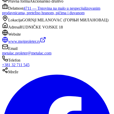
Pravna forma
Akcionarsko društvo
Delatnost
4711
—
Trgovina na malo u nespecijalizovanim
prodavnicama, pretežno hranom, pićima i duvanom
Lokacija
GORNjI MILANOVAC
(
ГОРЊИ МИЛАНОВАЦ
)
Adresa
RUDNIČKE VOJSKE 18
Website
www.mojproleter.rs
Email
metalac.proleter@metalac.com
Telefon
+381 32 711 545
Mreže