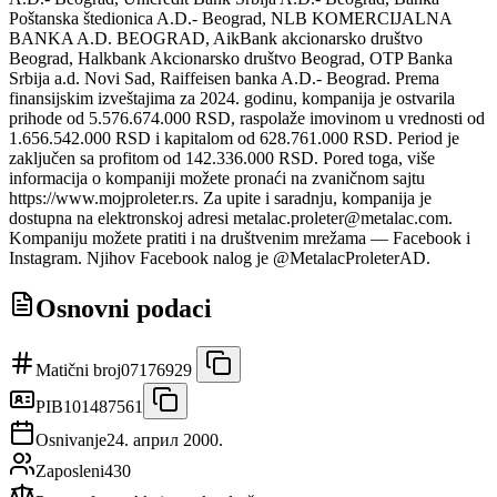
Poštanska štedionica A.D.- Beograd, NLB KOMERCIJALNA
BANKA A.D. BEOGRAD, AikBank akcionarsko društvo
Beograd, Halkbank Akcionarsko društvo Beograd, OTP Banka
Srbija a.d. Novi Sad, Raiffeisen banka A.D.- Beograd. Prema
finansijskim izveštajima za 2024. godinu, kompanija je ostvarila
prihode od 5.576.674.000 RSD, raspolaže imovinom u vrednosti od
1.656.542.000 RSD i kapitalom od 628.761.000 RSD. Period je
zaključen sa profitom od 142.336.000 RSD. Pored toga, više
informacija o kompaniji možete pronaći na zvaničnom sajtu
https://www.mojproleter.rs. Za upite i saradnju, kompanija je
dostupna na elektronskoj adresi metalac.proleter@metalac.com.
Kompaniju možete pratiti i na društvenim mrežama — Facebook i
Instagram. Njihov Facebook nalog je @MetalacProleterAD.
Osnovni podaci
Matični broj
07176929
PIB
101487561
Osnivanje
24. април 2000.
Zaposleni
430