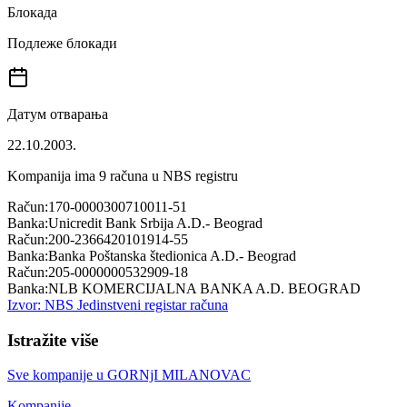
Блокада
Подлеже блокади
Датум отварања
22.10.2003.
Kompanija ima
9
računa u NBS registru
Račun:
170-0000300710011-51
Banka:
Unicredit Bank Srbija A.D.- Beograd
Račun:
200-2366420101914-55
Banka:
Banka Poštanska štedionica A.D.- Beograd
Račun:
205-0000000532909-18
Banka:
NLB KOMERCIJALNA BANKA A.D. BEOGRAD
Izvor: NBS Jedinstveni registar računa
Istražite više
Sve kompanije u
GORNjI MILANOVAC
Kompanije