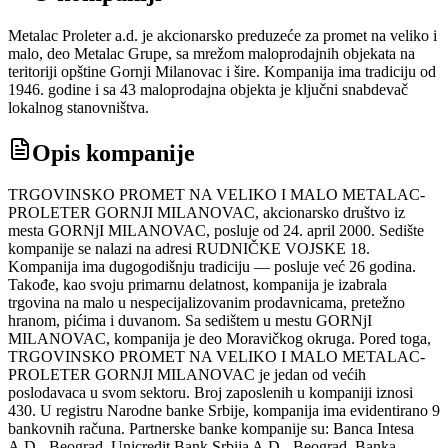
Metalac Proleter a.d. je akcionarsko preduzeće za promet na veliko i
malo, deo Metalac Grupe, sa mrežom maloprodajnih objekata na
teritoriji opštine Gornji Milanovac i šire. Kompanija ima tradiciju od
1946. godine i sa 43 maloprodajna objekta je ključni snabdevač
lokalnog stanovništva.
Opis kompanije
TRGOVINSKO PROMET NA VELIKO I MALO METALAC-
PROLETER GORNJI MILANOVAC, akcionarsko društvo iz
mesta GORNjI MILANOVAC, posluje od 24. april 2000. Sedište
kompanije se nalazi na adresi RUDNIČKE VOJSKE 18.
Kompanija ima dugogodišnju tradiciju — posluje već 26 godina.
Takođe, kao svoju primarnu delatnost, kompanija je izabrala
trgovina na malo u nespecijalizovanim prodavnicama, pretežno
hranom, pićima i duvanom. Sa sedištem u mestu GORNjI
MILANOVAC, kompanija je deo Moravičkog okruga. Pored toga,
TRGOVINSKO PROMET NA VELIKO I MALO METALAC-
PROLETER GORNJI MILANOVAC je jedan od većih
poslodavaca u svom sektoru. Broj zaposlenih u kompaniji iznosi
430. U registru Narodne banke Srbije, kompanija ima evidentirano 9
bankovnih računa. Partnerske banke kompanije su: Banca Intesa
A.D.- Beograd, Unicredit Bank Srbija A.D.- Beograd, Banka