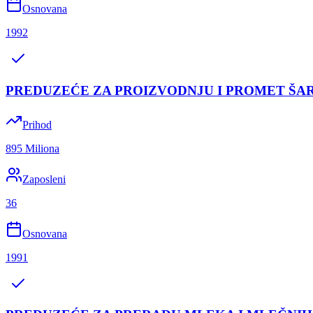
Osnovana
1992
PREDUZEĆE ZA PROIZVODNJU I PROMET ŠA
Prihod
895 Miliona
Zaposleni
36
Osnovana
1991