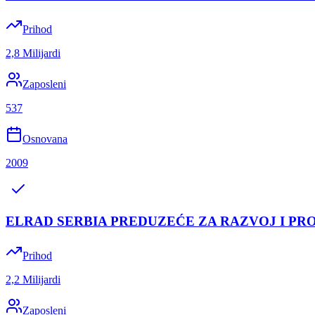
Prihod
2,8 Milijardi
Zaposleni
537
Osnovana
2009
ELRAD SERBIA PREDUZEĆE ZA RAZVOJ I P
Prihod
2,2 Milijardi
Zaposleni