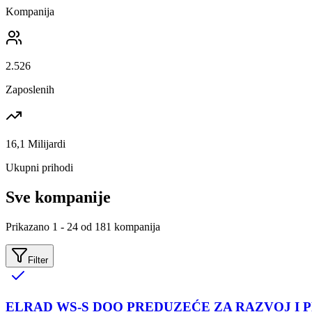
Kompanija
2.526
Zaposlenih
16,1 Milijardi
Ukupni prihodi
Sve kompanije
Prikazano
1
-
24
od
181
kompanija
Filter
ELRAD WS-S DOO PREDUZEĆE ZA RAZVOJ I