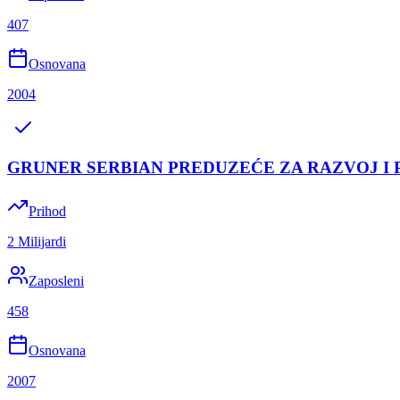
407
Osnovana
2004
GRUNER SERBIAN PREDUZEĆE ZA RAZVOJ I
Prihod
2 Milijardi
Zaposleni
458
Osnovana
2007