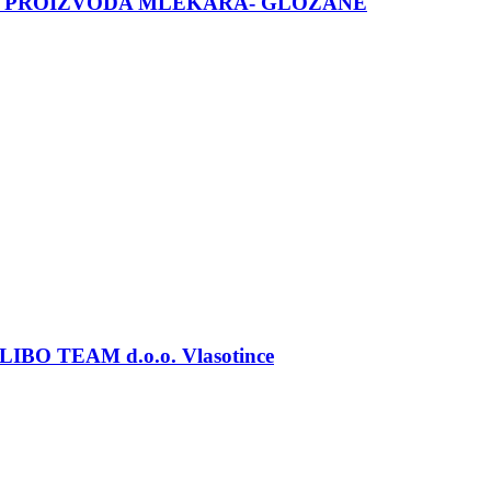
H PROIZVODA MLEKARA- GLOŽANE
a LIBO TEAM d.o.o. Vlasotince