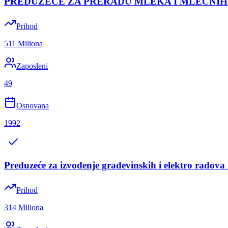
PREDUZEĆE ZA PRERADU MLEKA I MLEČNI
Prihod
511 Miliona
Zaposleni
49
Osnovana
1992
Preduzeće za izvođenje građevinskih i elektro radov
Prihod
314 Miliona