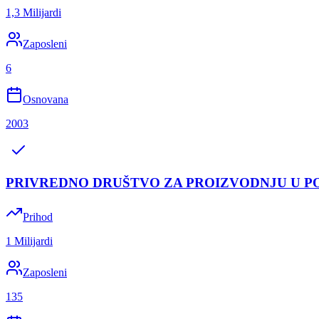
1,3 Milijardi
Zaposleni
6
Osnovana
2003
PRIVREDNO DRUŠTVO ZA PROIZVODNJU U P
Prihod
1 Milijardi
Zaposleni
135