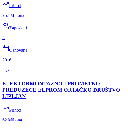
Prihod
257 Miliona
Zaposleni
5
Osnovana
2016
ELEKTORMONTAŽNO I PROMETNO
PREDUZEĆE ELPRОM ORTAČKO DRUŠTVO
LIPLJAN
Prihod
62 Miliona