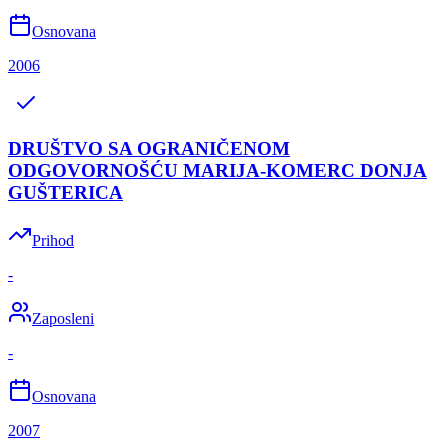
Osnovana
2006
DRUŠTVO SA OGRANIČENOM
ODGOVORNOŠĆU MARIJA-KOMERC DONJA
GUŠTERICA
Prihod
-
Zaposleni
-
Osnovana
2007