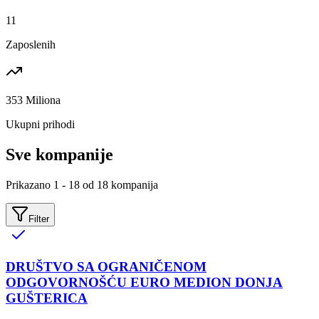
11
Zaposlenih
353 Miliona
Ukupni prihodi
Sve kompanije
Prikazano
1
-
18
od
18
kompanija
Filter
DRUŠTVO SA OGRANIČENOM
ODGOVORNOŠĆU EURO MEDION DONJA
GUŠTERICA