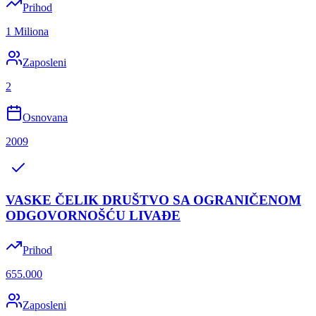
Prihod
1 Miliona
Zaposleni
2
Osnovana
2009
VASKE ČELIK DRUŠTVO SA OGRANIČENOM
ODGOVORNOŠĆU LIVAĐE
Prihod
655.000
Zaposleni