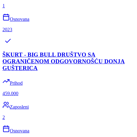
1
Osnovana
2023
ŠKURT - BIG BULL DRUŠTVO SA
OGRANIČENOM ODGOVORNOŠĆU DONJA
GUŠTERICA
Prihod
459.000
Zaposleni
2
Osnovana