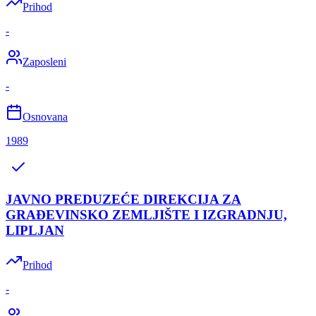
Prihod
-
Zaposleni
-
Osnovana
1989
JAVNO PREDUZEĆE DIREKCIJA ZA
GRAĐEVINSKO ZEMLJIŠTE I IZGRADNJU,
LIPLJAN
Prihod
-