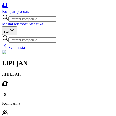
Kompanije
.co.rs
Mesta
Delatnosti
Statistika
Lat
Sva mesta
LIPLjAN
ЛИПЉАН
18
Kompanija