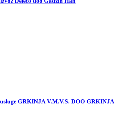
i izvoz Deleco doo Gadžin Han
am i usluge GRKINJA V.M.V.S. DOO GRKINJA