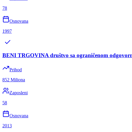
78
Osnovana
1997
BENI TRGOVINA društvo sa ograničenom odgovorn
Prihod
852 Miliona
Zaposleni
58
Osnovana
2013