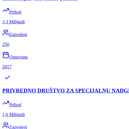
Prihod
3,3 Milijardi
Zaposleni
250
Osnovana
2017
PRIVREDNO DRUŠTVO ZA SPECIJALNU NADG
Prihod
1,6 Milijardi
Zaposleni