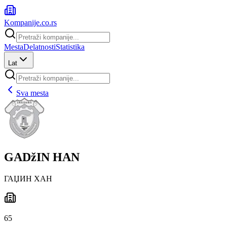
Kompanije
.co.rs
Mesta
Delatnosti
Statistika
Lat
Sva mesta
GADžIN HAN
ГАЏИН ХАН
65