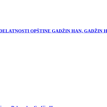
 DELATNOSTI OPŠTINE GADŽIN HAN, GADŽIN 