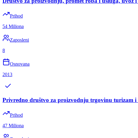
Društvo za proizvodnju, promet roba i usluga, uvoz 
Prihod
54 Miliona
Zaposleni
8
Osnovana
2013
Privredno društvo za proizvodnju trgovinu turiz
Prihod
47 Miliona