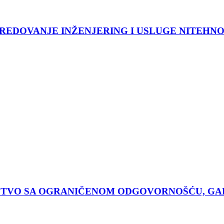
REDOVANJE INŽENJERING I USLUGE NITEHNO
TVO SA OGRANIČENOM ODGOVORNOŠĆU, GA