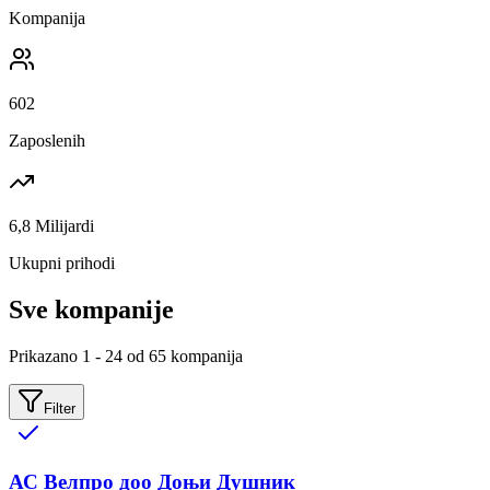
Kompanija
602
Zaposlenih
6,8 Milijardi
Ukupni prihodi
Sve kompanije
Prikazano
1
-
24
od
65
kompanija
Filter
АС Велпро доо Доњи Душник