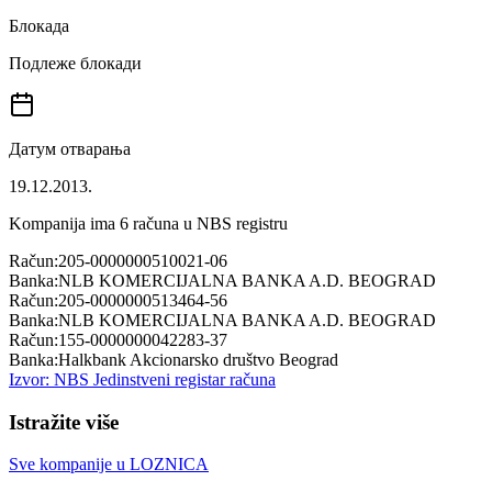
Блокада
Подлеже блокади
Датум отварања
19.12.2013.
Kompanija ima
6
računa u NBS registru
Račun:
205-0000000510021-06
Banka:
NLB KOMERCIJALNA BANKA A.D. BEOGRAD
Račun:
205-0000000513464-56
Banka:
NLB KOMERCIJALNA BANKA A.D. BEOGRAD
Račun:
155-0000000042283-37
Banka:
Halkbank Akcionarsko društvo Beograd
Izvor: NBS Jedinstveni registar računa
Istražite više
Sve kompanije u
LOZNICA