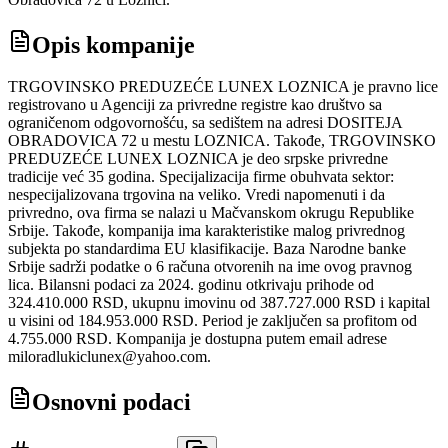
Opis kompanije
TRGOVINSKO PREDUZEĆE LUNEX LOZNICA je pravno lice
registrovano u Agenciji za privredne registre kao društvo sa
ograničenom odgovornošću, sa sedištem na adresi DOSITEJA
OBRADOVICA 72 u mestu LOZNICA. Takođe, TRGOVINSKO
PREDUZEĆE LUNEX LOZNICA je deo srpske privredne
tradicije već 35 godina. Specijalizacija firme obuhvata sektor:
nespecijalizovana trgovina na veliko. Vredi napomenuti i da
privredno, ova firma se nalazi u Mačvanskom okrugu Republike
Srbije. Takođe, kompanija ima karakteristike malog privrednog
subjekta po standardima EU klasifikacije. Baza Narodne banke
Srbije sadrži podatke o 6 računa otvorenih na ime ovog pravnog
lica. Bilansni podaci za 2024. godinu otkrivaju prihode od
324.410.000 RSD, ukupnu imovinu od 387.727.000 RSD i kapital
u visini od 184.953.000 RSD. Period je zaključen sa profitom od
4.755.000 RSD. Kompanija je dostupna putem email adrese
miloradlukiclunex@yahoo.com.
Osnovni podaci