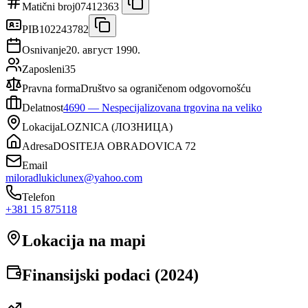
Matični broj
07412363
PIB
102243782
Osnivanje
20. август 1990.
Zaposleni
35
Pravna forma
Društvo sa ograničenom odgovornošću
Delatnost
4690
—
Nespecijalizovana trgovina na veliko
Lokacija
LOZNICA
(
ЛОЗНИЦА
)
Adresa
DOSITEJA OBRADOVICA 72
Email
miloradlukiclunex@yahoo.com
Telefon
+381 15 875118
Lokacija na mapi
Finansijski podaci (
2024
)