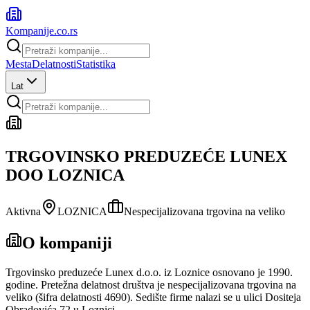
Kompanije
.co.rs
Mesta
Delatnosti
Statistika
Lat
TRGOVINSKO PREDUZEĆE LUNEX
DOO LOZNICA
Aktivna
LOZNICA
Nespecijalizovana trgovina na veliko
O kompaniji
Trgovinsko preduzeće Lunex d.o.o. iz Loznice osnovano je 1990.
godine. Pretežna delatnost društva je nespecijalizovana trgovina na
veliko (šifra delatnosti 4690). Sedište firme nalazi se u ulici Dositeja
Obradovića 72 u Loznici.