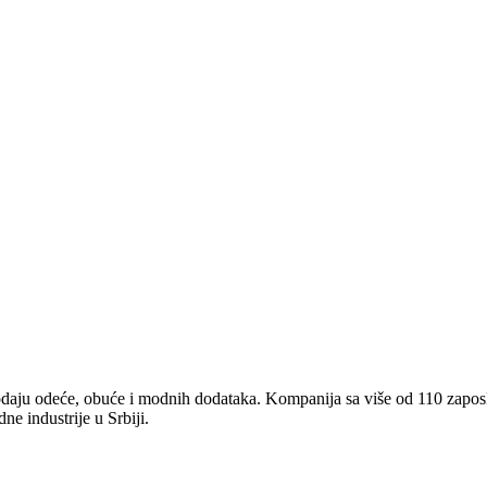
odaju odeće, obuće i modnih dodataka. Kompanija sa više od 110 zaposl
ne industrije u Srbiji.