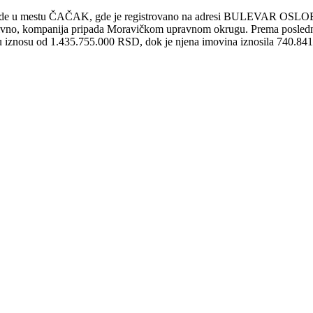
ede u mestu ČAČAK, gde je registrovano na adresi BULEVAR OSLOB
ativno, kompanija pripada Moravičkom upravnom okrugu. Prema posle
 u iznosu od 1.435.755.000 RSD, dok je njena imovina iznosila 740.84