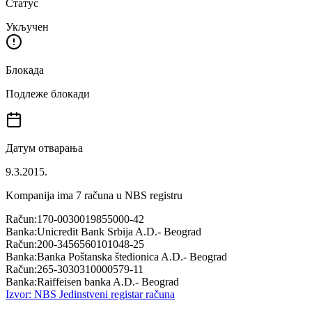
Статус
Укључен
Блокада
Подлеже блокади
Датум отварања
9.3.2015.
Kompanija ima
7
računa u NBS registru
Račun:
170-0030019855000-42
Banka:
Unicredit Bank Srbija A.D.- Beograd
Račun:
200-3456560101048-25
Banka:
Banka Poštanska štedionica A.D.- Beograd
Račun:
265-3030310000579-11
Banka:
Raiffeisen banka A.D.- Beograd
Izvor: NBS Jedinstveni registar računa