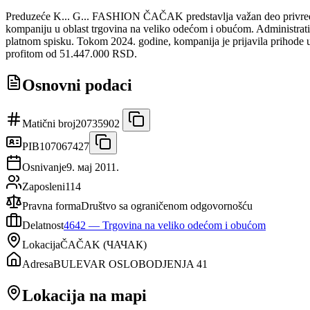
Preduzeće K... G... FASHION ČAČAK predstavlja važan deo privr
kompaniju u oblast trgovina na veliko odećom i obućom. Administr
platnom spisku. Tokom 2024. godine, kompanija je prijavila prihode
profitom od 51.447.000 RSD.
Osnovni podaci
Matični broj
20735902
PIB
107067427
Osnivanje
9. мај 2011.
Zaposleni
114
Pravna forma
Društvo sa ograničenom odgovornošću
Delatnost
4642
—
Trgovina na veliko odećom i obućom
Lokacija
ČAČAK
(
ЧАЧАК
)
Adresa
BULEVAR OSLOBODJENJA 41
Lokacija na mapi