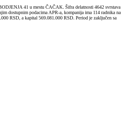
ODJENJA 41 u mestu ČAČAK. Šifra delatnosti 4642 svrstava
dnjim dostupnim podacima APR-a, kompanija ima 114 radnika na
1.000 RSD, a kapital 569.081.000 RSD. Period je zaključen sa