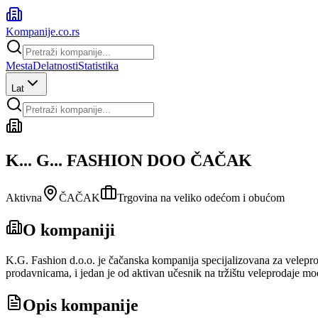
Kompanije
.co.rs
Mesta
Delatnosti
Statistika
Lat
K... G... FASHION DOO ČAČAK
Aktivna
ČAČAK
Trgovina na veliko odećom i obućom
O kompaniji
K.G. Fashion d.o.o. je čačanska kompanija specijalizovana za velepr
prodavnicama, i jedan je od aktivan učesnik na tržištu veleprodaje mod
Opis kompanije