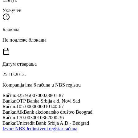
Укључен
Блокада
Не подлеже блокади
Датум отварања
25.10.2012.
Kompanija ima
6
računa u NBS registru
Račun:
325-9500700023801-87
Banka:
OTP Banka Srbija a.d. Novi Sad
Račun:
105-0000000010140-67
Banka:
AikBank akcionarsko društvo Beograd
Račun:
170-0030010362000-36
Banka:
Unicredit Bank Srbija A.D.- Beograd
Izvor: NBS Jedinstveni registar računa