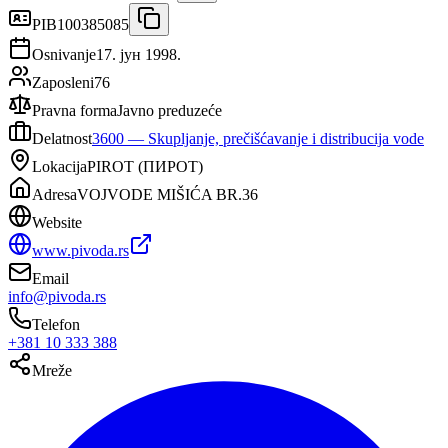
PIB
100385085
Osnivanje
17. јун 1998.
Zaposleni
76
Pravna forma
Javno preduzeće
Delatnost
3600
—
Skupljanje, prečišćavanje i distribucija vode
Lokacija
PIROT
(
ПИРОТ
)
Adresa
VOJVODE MIŠIĆA BR.36
Website
www.pivoda.rs
Email
info@pivoda.rs
Telefon
+381 10 333 388
Mreže