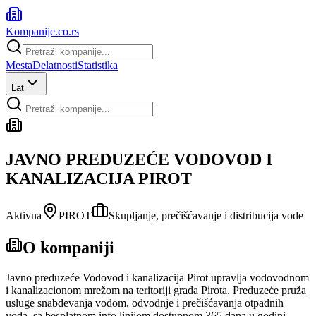
Kompanije
.co.rs
Mesta
Delatnosti
Statistika
Lat
JAVNO PREDUZEĆE VODOVOD I
KANALIZACIJA PIROT
Aktivna
PIROT
Skupljanje, prečišćavanje i distribucija vode
O kompaniji
Javno preduzeće Vodovod i kanalizacija Pirot upravlja vodovodnom
i kanalizacionom mrežom na teritoriji grada Pirota. Preduzeće pruža
usluge snabdevanja vodom, odvodnje i prečišćavanja otpadnih
voda, sa besplatnom info linijom dostupnom 365 dana u godini.