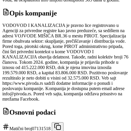
Opis kompanije
VODOVOD I KANALIZACIJA je pravno lice registrovano u
Agenciji za privredne registre kao javno preduzeće, sa sedištem na
adresi VOJVODE MIŠIĆA BR.36 u mestu PIROT. Specijalizacija
firme obuhvata sektor: skupljanje, prečišćavanje i distribucija vode.
Pored toga, pirotski okrug, kome PIROT administrativno pripada,
čini širi privredni kontekst u kome VODOVOD I
KANALIZACIJA obavlja delatnost. Takođe, radni kolektiv broji 76
članova. Tokom 2024. godine, kompanija je prijavila prihode u
iznosu od 415.222.000 RSD, dok je njena imovina iznosila
199.579.000 RSD, a kapital 83.806.000 RSD. Pozitivno poslovanje
rezultiralo je neto dobiti u visini od 32.575.000 RSD. Veb sajt
https://www.pivoda.rs sadrži dodatne informacije o ponudi i
poslovanju kompanije. Kompanija je dostupna putem email adrese
info@pivoda.rs. Pored veb sajta, kompanija održava prisustvo na
mrežama Facebook.
Osnovni podaci
Matični broj
07131518