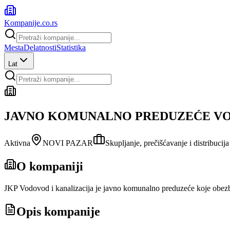
Kompanije
.co.rs
Mesta
Delatnosti
Statistika
Lat
JAVNO KOMUNALNO PREDUZEĆE VOD
Aktivna
NOVI PAZAR
Skupljanje, prečišćavanje i distribucij
O kompaniji
JKP Vodovod i kanalizacija je javno komunalno preduzeće koje obezbeđ
Opis kompanije