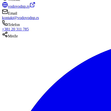
vodovodnp.rs
Email
kontakt@vodovodnp.rs
Telefon
+381 20 311 785
Mreže