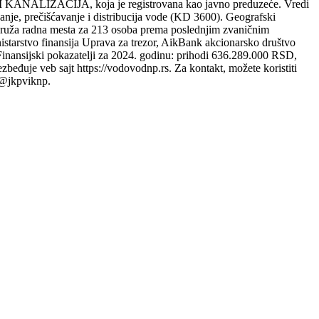
IZACIJA, koja je registrovana kao javno preduzeće. Vredi
nje, prečišćavanje i distribucija vode (KD 3600). Geografski
 pruža radna mesta za 213 osoba prema poslednjim zvaničnim
istarstvo finansija Uprava za trezor, AikBank akcionarsko društvo
jski pokazatelji za 2024. godinu: prihodi 636.289.000 RSD,
đuje veb sajt https://vodovodnp.rs. Za kontakt, možete koristiti
 @jkpviknp.