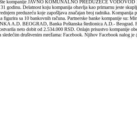
dište kompanije JAVNO KOMUNALNO PREDUZEĆE VODOVOD I KANAL
31 godinu. Delatnost koju kompanija obavlja kao primarnu jeste skuplja
srednjem preduzeću koje zapošljava značajan broj radnika. Kompanija
a figurira sa 10 bankovnih računa. Partnerske banke kompanije su: Min
.D. BEOGRAD, Banka Poštanska štedionica A.D.- Beograd. Finansi
arila neto dobit od 2.534.000 RSD. Onlajn prisustvo kompanije obezbe
na sledećim društvenim mrežama: Facebook. Njihov Facebook nalog je