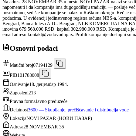
Na adresi 28 NOVEMBAR 35 u mestu NOVI PAZAR nalazi se se
napomenuti i da kompanija ima dugogodišnju tradiciju — posluje već 
posmatrano, sedište kompanije se nalazi u Raškom okrugu. Reč je o 
podacima. U evidenciji jedinstvenog registra računa NBS-a, kompanij
Beograd, Banca Intesa A.D.- Beograd, NLB KOMERCIJALNA BANKA A
imovina 679.568.000 RSD, kapital 302.980.000 RSD. Kompanija je ostv
email adresu kontakt@vodovodnp.rs. Profili kompanije dostupni su 
Osnovni podaci
Matični broj
07194129
PIB
101788008
Osnivanje
18. децембар 1994.
Zaposleni
213
Pravna forma
Javno preduzeće
Delatnost
3600
—
Skupljanje, prečišćavanje i distribucija vode
Lokacija
NOVI PAZAR
(
НОВИ ПАЗАР
)
Adresa
28 NOVEMBAR 35
Website