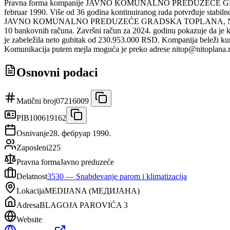
Pravna forma kompanije JAVNO KOMUNALNO PREDUZEĆE GRADSK
februar 1990. Više od 36 godina kontinuiranog rada potvrđuje stabilno
JAVNO KOMUNALNO PREDUZEĆE GRADSKA TOPLANA, NIŠ se svrstava 
10 bankovnih računa. Završni račun za 2024. godinu pokazuje da j
je zabeležila neto gubitak od 230.953.000 RSD. Kompanija beleži kumu
Komunikacija putem mejla moguća je preko adrese nitop@nitoplana.r
Osnovni podaci
Matični broj
07216009
PIB
100619162
Osnivanje
28. фебруар 1990.
Zaposleni
225
Pravna forma
Javno preduzeće
Delatnost
3530
—
Snabdevanje parom i klimatizacija
Lokacija
MEDIJANA
(
МЕДИЈАНА
)
Adresa
BLAGOJA PAROVIĆA 3
Website