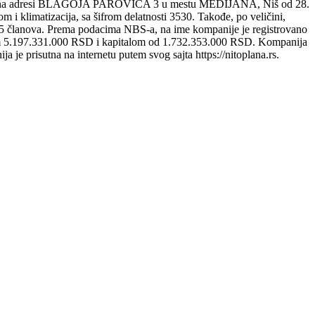
a adresi BLAGOJA PAROVIĆA 3 u mestu MEDIJANA, Niš od 28.
 i klimatizacija, sa šifrom delatnosti 3530. Takođe, po veličini,
nova. Prema podacima NBS-a, na ime kompanije je registrovano
om 5.197.331.000 RSD i kapitalom od 1.732.353.000 RSD. Kompanija
e prisutna na internetu putem svog sajta https://nitoplana.rs.