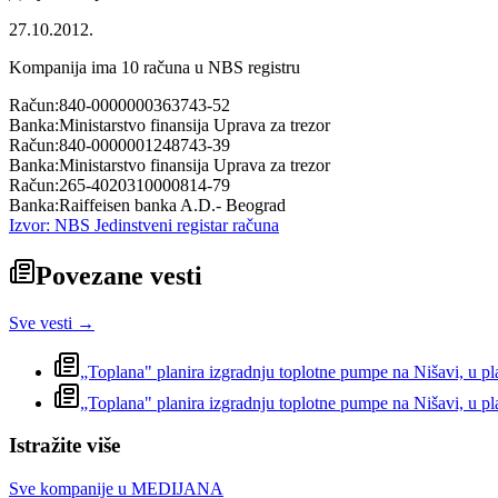
27.10.2012.
Kompanija ima
10
računa u NBS registru
Račun:
840-0000000363743-52
Banka:
Ministarstvo finansija Uprava za trezor
Račun:
840-0000001248743-39
Banka:
Ministarstvo finansija Uprava za trezor
Račun:
265-4020310000814-79
Banka:
Raiffeisen banka A.D.- Beograd
Izvor: NBS Jedinstveni registar računa
Povezane vesti
Sve vesti →
„Toplana" planira izgradnju toplotne pumpe na Nišavi, u pla
„Toplana" planira izgradnju toplotne pumpe na Nišavi, u pla
Istražite više
Sve kompanije u
MEDIJANA