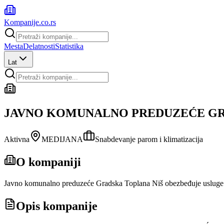
Kompanije
.co.rs
Mesta
Delatnosti
Statistika
Lat
JAVNO KOMUNALNO PREDUZEĆE GR
Aktivna
MEDIJANA
Snabdevanje parom i klimatizacija
O kompaniji
Javno komunalno preduzeće Gradska Toplana Niš obezbeđuje usluge dal
Opis kompanije