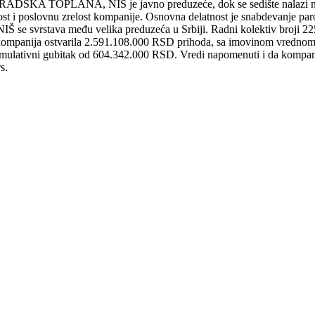
A TOPLANA, NIŠ je javno preduzeće, dok se sedište nalazi n
st i poslovnu zrelost kompanije. Osnovna delatnost je snabdevanje parom
među velika preduzeća u Srbiji. Radni kolektiv broji 225 čla
e kompanija ostvarila 2.591.108.000 RSD prihoda, sa imovinom vredn
lativni gubitak od 604.342.000 RSD. Vredi napomenuti i da kompanija j
s.