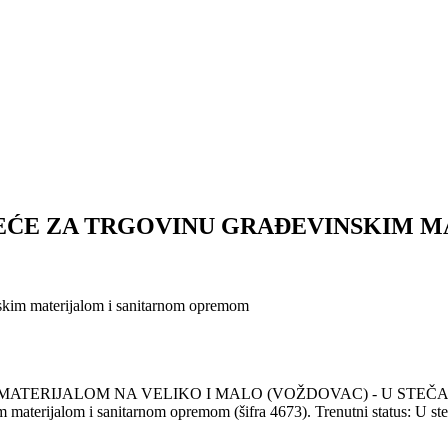
ĆE ZA TRGOVINU GRAĐEVINSKIM MA
nskim materijalom i sanitarnom opremom
LOM NA VELIKO I MALO (VOŽDOVAC) - U STEČAJU (Društve
m materijalom i sanitarnom opremom (šifra 4673). Trenutni status: U ste