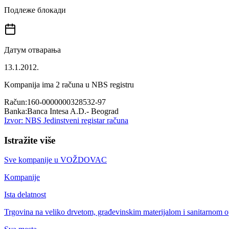
Подлеже блокади
Датум отварања
13.1.2012.
Kompanija ima
2
računa u NBS registru
Račun:
160-0000000328532-97
Banka:
Banca Intesa A.D.- Beograd
Izvor: NBS Jedinstveni registar računa
Istražite više
Sve kompanije u
VOŽDOVAC
Kompanije
Ista delatnost
Trgovina na veliko drvetom, građevinskim materijalom i sanitarnom