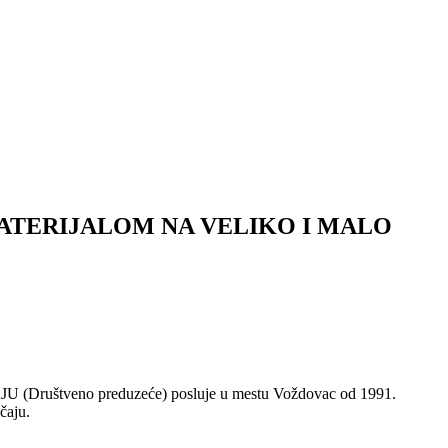
TERIJALOM NA VELIKO I MALO
no preduzeće) posluje u mestu Voždovac od 1991.
čaju.