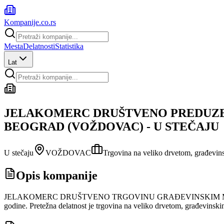
Kompanije
.co.rs
Mesta
Delatnosti
Statistika
Lat
JELAKOMERC DRUŠTVENO PREDUZE
BEOGRAD (VOŽDOVAC) - U STEČAJU
U stečaju
VOŽDOVAC
Trgovina na veliko drvetom, građevi
Opis kompanije
JELAKOMERC DRUŠTVENO TRGOVINU GRAĐEVINSKIM MATERIJA
godine. Pretežna delatnost je trgovina na veliko drvetom, građevinski