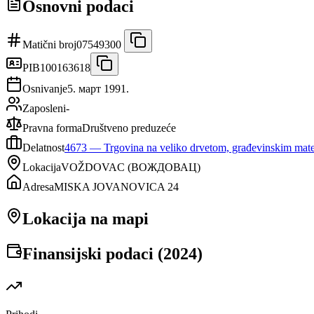
Osnovni podaci
Matični broj
07549300
PIB
100163618
Osnivanje
5. март 1991.
Zaposleni
-
Pravna forma
Društveno preduzeće
Delatnost
4673
—
Trgovina na veliko drvetom, građevinskim mat
Lokacija
VOŽDOVAC
(
ВОЖДОВАЦ
)
Adresa
MISKA JOVANOVICA 24
Lokacija na mapi
Finansijski podaci (
2024
)