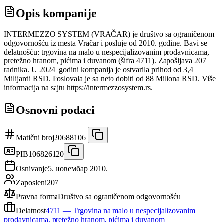
Opis kompanije
INTERMEZZO SYSTEM (VRAČAR) je društvo sa ograničenom
odgovornošću iz mesta Vračar i posluje od 2010. godine. Bavi se
delatnošću: trgovina na malo u nespecijalizovanim prodavnicama,
pretežno hranom, pićima i duvanom (šifra 4711). Zapošljava 207
radnika. U 2024. godini kompanija je ostvarila prihod od 3,4
Milijardi RSD. Poslovala je sa neto dobiti od 88 Miliona RSD. Više
informacija na sajtu https://intermezzosystem.rs.
Osnovni podaci
Matični broj
20688106
PIB
106826120
Osnivanje
5. новембар 2010.
Zaposleni
207
Pravna forma
Društvo sa ograničenom odgovornošću
Delatnost
4711
—
Trgovina na malo u nespecijalizovanim
prodavnicama, pretežno hranom, pićima i duvanom