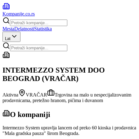
Kompanije
.co.rs
Mesta
Delatnosti
Statistika
Lat
INTERMEZZO SYSTEM DOO
BEOGRAD (VRAČAR)
Aktivna
VRAČAR
Trgovina na malo u nespecijalizovanim
prodavnicama, pretežno hranom, pićima i duvanom
O kompaniji
Intermezzo System upravlja lancem od preko 60 kioska i prodavnica
"Mala gradska pauza" širom Beograda.