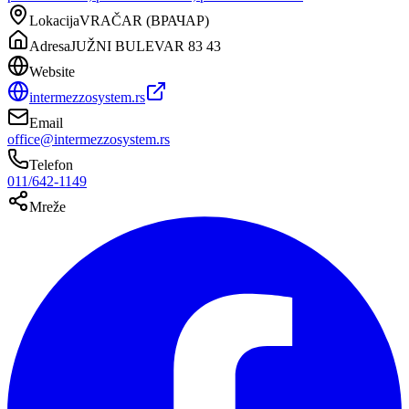
Lokacija
VRAČAR
(
ВРАЧАР
)
Adresa
JUŽNI BULEVAR 83 43
Website
intermezzosystem.rs
Email
office@intermezzosystem.rs
Telefon
011/642-1149
Mreže