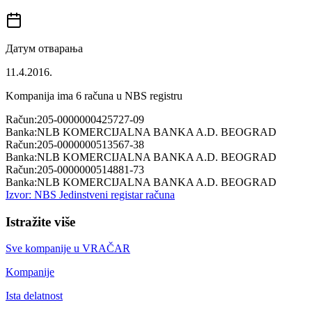
Датум отварања
11.4.2016.
Kompanija ima
6
računa u NBS registru
Račun:
205-0000000425727-09
Banka:
NLB KOMERCIJALNA BANKA A.D. BEOGRAD
Račun:
205-0000000513567-38
Banka:
NLB KOMERCIJALNA BANKA A.D. BEOGRAD
Račun:
205-0000000514881-73
Banka:
NLB KOMERCIJALNA BANKA A.D. BEOGRAD
Izvor: NBS Jedinstveni registar računa
Istražite više
Sve kompanije u
VRAČAR
Kompanije
Ista delatnost