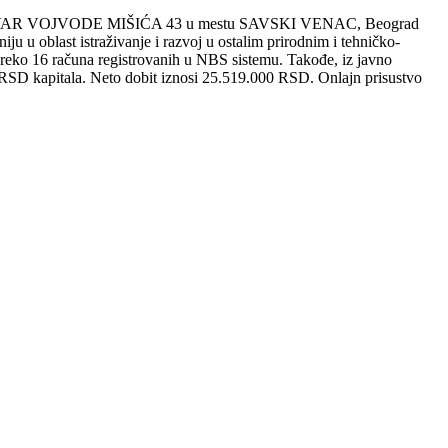
 BULEVAR VOJVODE MIŠIĆA 43 u mestu SAVSKI VENAC, Beograd
u u oblast istraživanje i razvoj u ostalim prirodnim i tehničko-
preko 16 računa registrovanih u NBS sistemu. Takođe, iz javno
RSD kapitala. Neto dobit iznosi 25.519.000 RSD. Onlajn prisustvo