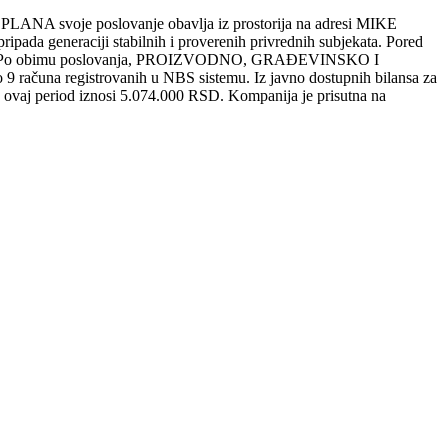
voje poslovanje obavlja iz prostorija na adresi MIKE
a generaciji stabilnih i proverenih privrednih subjekata. Pored
e Srbije. Po obimu poslovanja, PROIZVODNO, GRAĐEVINSKO I
čuna registrovanih u NBS sistemu. Iz javno dostupnih bilansa za
ovaj period iznosi 5.074.000 RSD. Kompanija je prisutna na