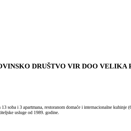
OVINSKO DRUŠTVO VIR DOO VELIKA 
a 13 soba i 3 apartmana, restorаnom domaće i internacionalne kuhinje 
iteljske usluge od 1989. godine.