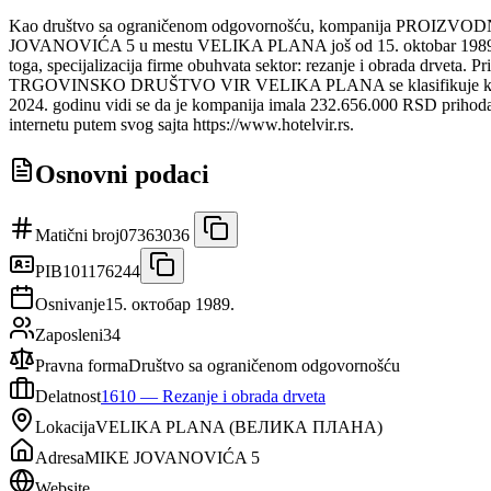
Kao društvo sa ograničenom odgovornošću, kompanija PROIZ
JOVANOVIĆA 5 u mestu VELIKA PLANA još od 15. oktobar 1989. Vredi 
toga, specijalizacija firme obuhvata sektor: rezanje i obrada dr
TRGOVINSKO DRUŠTVO VIR VELIKA PLANA se klasifikuje kao malo pre
2024. godinu vidi se da je kompanija imala 232.656.000 RSD prihod
internetu putem svog sajta https://www.hotelvir.rs.
Osnovni podaci
Matični broj
07363036
PIB
101176244
Osnivanje
15. октобар 1989.
Zaposleni
34
Pravna forma
Društvo sa ograničenom odgovornošću
Delatnost
1610
—
Rezanje i obrada drveta
Lokacija
VELIKA PLANA
(
ВЕЛИКА ПЛАНА
)
Adresa
MIKE JOVANOVIĆA 5
Website