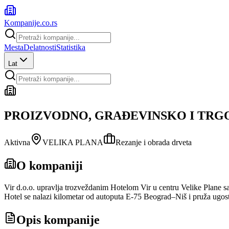
Kompanije
.co.rs
Mesta
Delatnosti
Statistika
Lat
PROIZVODNO, GRAĐEVINSKO I TRG
Aktivna
VELIKA PLANA
Rezanje i obrada drveta
O kompaniji
Vir d.o.o. upravlja trozveždanim Hotelom Vir u centru Velike Plane s
Hotel se nalazi kilometar od autoputa E-75 Beograd–Niš i pruža ugost
Opis kompanije