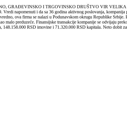
VODNO, GRAĐEVINSKO I TRGOVINSKO DRUŠTVO VIR VELIKA PLANA s
napomenuti i da sa 36 godina aktivnog poslovanja, kompanija pripad
veta. Privredno, ova firma se nalazi u Podunavskom okrugu Republik
duzeće. Finansijske transakcije kompanije se odvijaju preko 9 ra
a, 148.158.000 RSD imovine i 71.320.000 RSD kapitala. Neto dobit za 