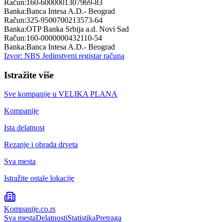
Račun:
160-6000001307969-83
Banka:
Banca Intesa A.D.- Beograd
Račun:
325-9500700213573-64
Banka:
OTP Banka Srbija a.d. Novi Sad
Račun:
160-0000000432110-54
Banka:
Banca Intesa A.D.- Beograd
Izvor: NBS Jedinstveni registar računa
Istražite više
Sve kompanije u
VELIKA PLANA
Kompanije
Ista delatnost
Rezanje i obrada drveta
Sva mesta
Istražite ostale lokacije
Kompanije
.co.rs
Sva mesta
Delatnosti
Statistika
Pretraga